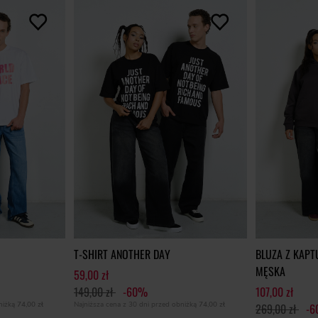
T-SHIRT ANOTHER DAY
BLUZA Z KAPT
MĘSKA
59,00 zł
149,00 zł
-60%
107,00 zł
bniżką
74,00 zł
Najniższa cena z 30 dni przed obniżką
74,00 zł
269,00 zł
-