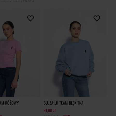
0 dni przed obniżką
134,00 zł
EAM RÓŻOWY
BLUZA LH TEAM BŁĘKITNA
91,00 zł