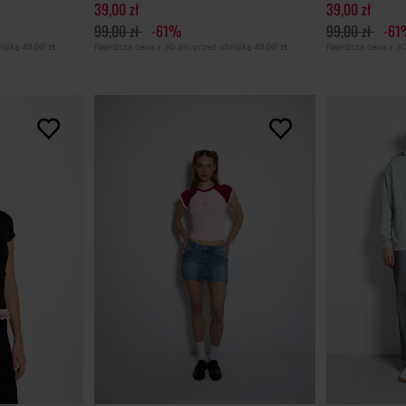
39,00 zł
39,00 zł
99,00 zł
-61%
99,00 zł
-61
bniżką
49,00 zł
Najniższa cena z 30 dni przed obniżką
49,00 zł
Najniższa cena z 3