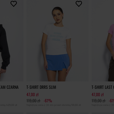
TEAM CZARNA
T-SHIRT DRRS SLIM
T-SHIRT LAST
47,00 zł
47,00 zł
119,00 zł
-61%
119,00 zł
-6
bniżką
129,00 zł
Najniższa cena z 30 dni przed obniżką
59,00 zł
Najniższa cena z 3