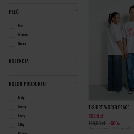
PŁEĆ
Men
Women
Unisex
KOLEKCJA
KOLOR PRODUKTU
Biały
T-SHIRT WORLD PEACE
Czarny
59,00 zł
Szary
149,00 zł
-60%
Żółty
Najniższa cena z 30 dni przed o
Różowy