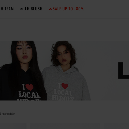
LH TEAM
🍬 LH BLUSH
🔥SALE UP TO -80%
MA
ZA
NIE 
ZA
8 produktów