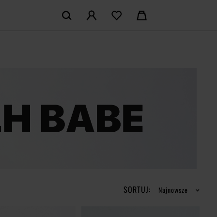
KOSZYK:
M KONTO
Nie posiadasz produktów w koszyku
LOGUJ SIĘ
MAM KONTA
ŁÓŻ KONTO
SORTUJ:
Najnowsze