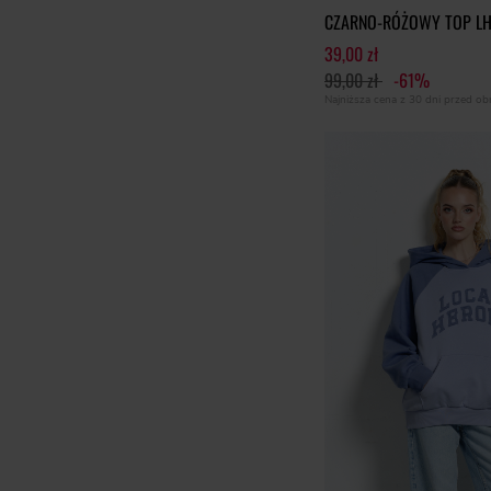
CZARNO-RÓŻOWY TOP LH
39,00 zł
99,00 zł
-61%
Najniższa cena z 30 dni przed o