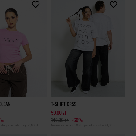
 CLEAN
T-SHIRT DRSS
59,00 zł
1%
149,00 zł
-60%
0 dni przed obniżką
59,00 zł
Najniższa cena z 30 dni przed obniżką
74,00 zł