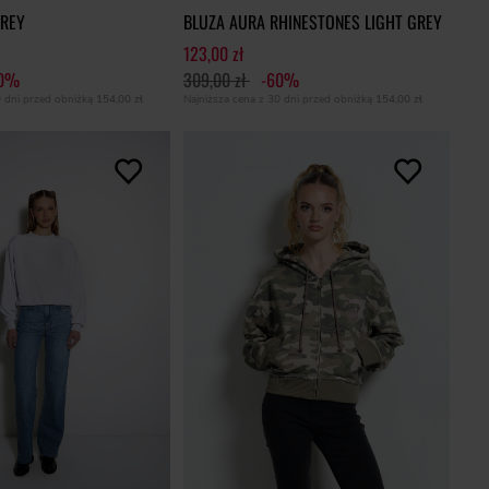
GREY
BLUZA AURA RHINESTONES LIGHT GREY
123,00 zł
60%
309,00 zł
-60%
0 dni przed obniżką
154,00 zł
Najniższa cena z 30 dni przed obniżką
154,00 zł