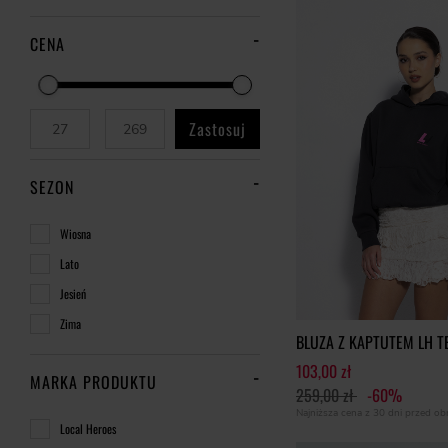
CENA
Zastosuj
SEZON
Wiosna
Lato
Jesień
Zima
BLUZA Z KAPTUTEM LH 
103,00 zł
MARKA PRODUKTU
259,00 zł
-60%
Najniższa cena z 30 dni przed o
Local Heroes