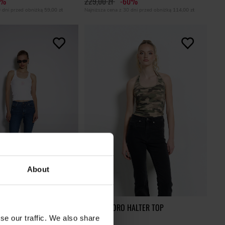
1%
229,00 zł
-60%
0 dni przed obniżką
59,00 zł
Najniższa cena z 30 dni przed obniżką
114,00 zł
About
OHA
ALOHA MORO HALTER TOP
se our traffic. We also share
35,00 zł