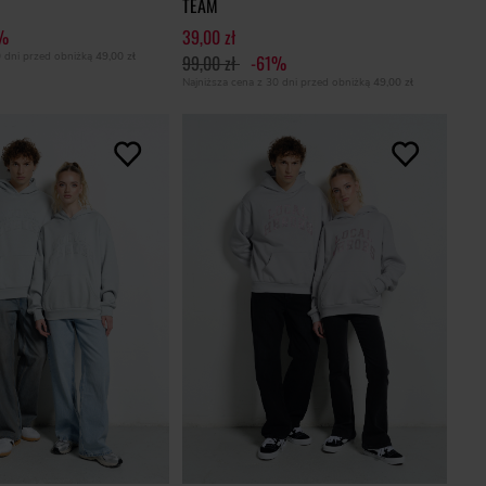
TEAM
%
39,00 zł
0 dni przed obniżką
49,00 zł
99,00 zł
-61%
Najniższa cena z 30 dni przed obniżką
49,00 zł