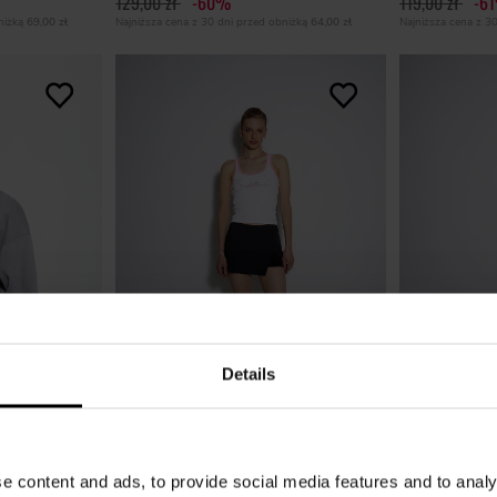
129,00 zł
-60%
119,00 zł
-6
bniżką
69,00 zł
Najniższa cena z 30 dni przed obniżką
64,00 zł
Najniższa cena z 3
Details
TOP ALOHA WHITE & PINK
BIAŁY TOP AL
e content and ads, to provide social media features and to analy
35,00 zł
35,00 zł