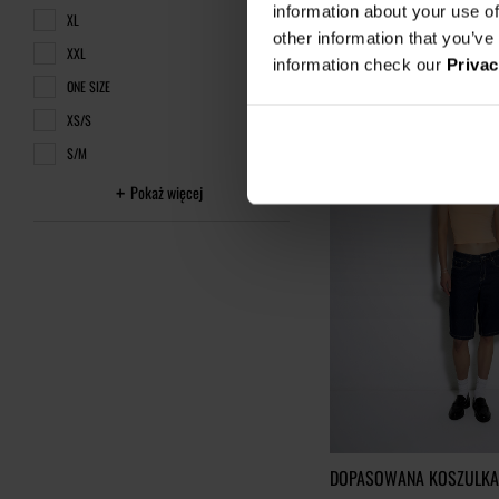
information about your use of
229,00 zł
-60%
XL
other information that you’ve
Najniższa cena z 30 dni przed o
XXL
information check our
Privac
ONE SIZE
XS/S
S/M
Pokaż więcej
DOPASOWANA KOSZULKA