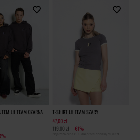
UTEM LH TEAM CZARNA
T-SHIRT LH TEAM SZARY
47,00 zł
119,00 zł
-61%
Najniższa cena z 30 dni przed obniżką
59,00 zł
60%