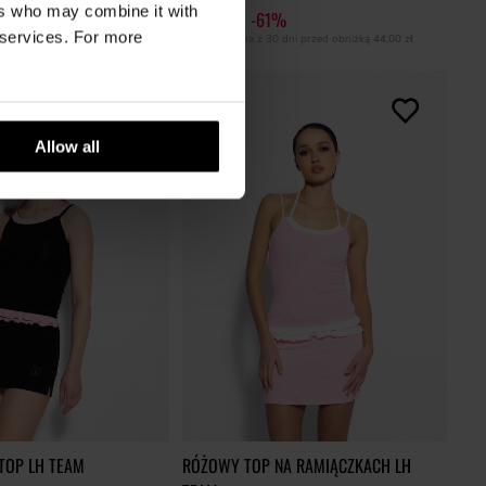
ers who may combine it with
%
89,00 zł
-61%
r services. For more
0 dni przed obniżką
44,00 zł
Najniższa cena z 30 dni przed obniżką
44,00 zł
Allow all
TOP LH TEAM
RÓŻOWY TOP NA RAMIĄCZKACH LH