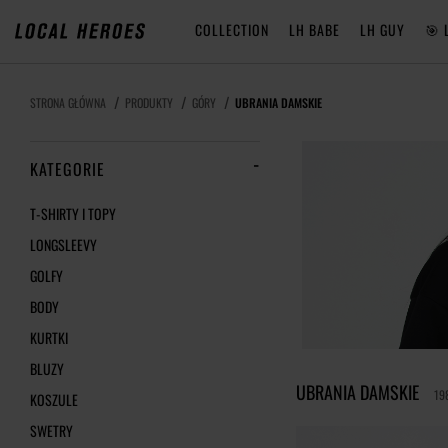
COLLECTION
LH BABE
LH GUY
🎯 
STRONA GŁÓWNA
PRODUKTY
GÓRY
UBRANIA DAMSKIE
KATEGORIE
T-SHIRTY I TOPY
LONGSLEEVY
GOLFY
BODY
KURTKI
BLUZY
UBRANIA DAMSKIE
19
KOSZULE
SWETRY