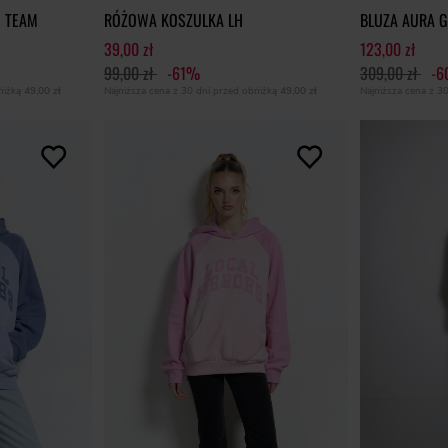
 TEAM
RÓŻOWA KOSZULKA LH
BLUZA AURA 
39,00 zł
123,00 zł
99,00 zł
-61%
309,00 zł
-
bniżką
49,00 zł
Najniższa cena z 30 dni przed obniżką
49,00 zł
Najniższa cena z 3