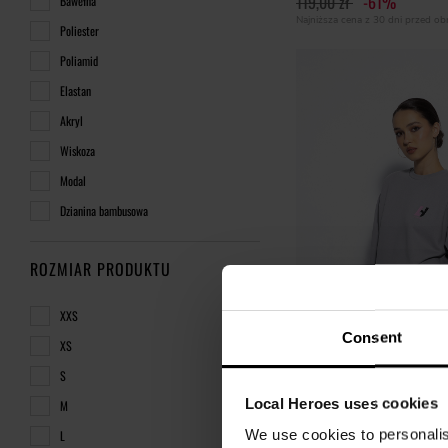
119,00 zł
-61%
Bawełna
Najniższa cena z 30 dni przed o
Poliester
Poliamid
Elastan
Akryl
Wiskoza
Modal
Dzianina bambusowa
ROZMIAR PRODUKTU
XXS
Consent
XS
S
Local Heroes uses cookies
M
BLUZA LH TEAM SZARA
We use cookies to personalis
L
91,00 zł