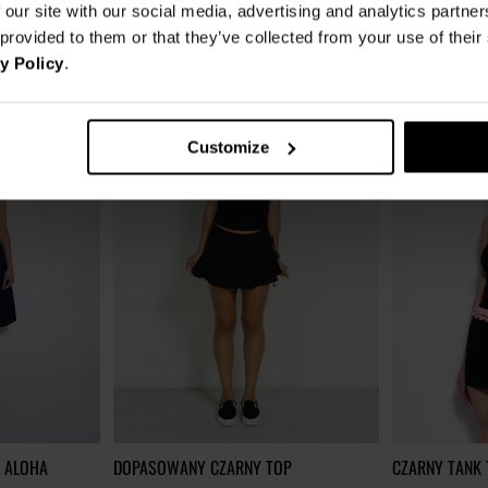
 our site with our social media, advertising and analytics partn
89,00 zł
-61%
89,00 zł
-61
 provided to them or that they’ve collected from your use of thei
bniżką
114,00 zł
Najniższa cena z 30 dni przed obniżką
44,00 zł
Najniższa cena z 3
y Policy
.
Customize
 ALOHA
DOPASOWANY CZARNY TOP
CZARNY TANK 