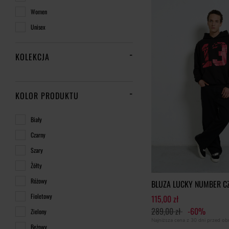
Women
Unisex
KOLEKCJA
KOLOR PRODUKTU
Biały
Czarny
Szary
Żółty
Różowy
BLUZA LUCKY NUMBER C
Fioletowy
115,00 zł
289,00 zł
-60%
Zielony
Najniższa cena z 30 dni przed o
Beżowy