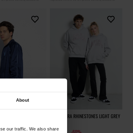
About
OWA BLUZA LH TEAM
BLUZA AURA RHINESTONES LIGHT GREY
123,00 zł
se our traffic. We also share
309,00 zł
-60%