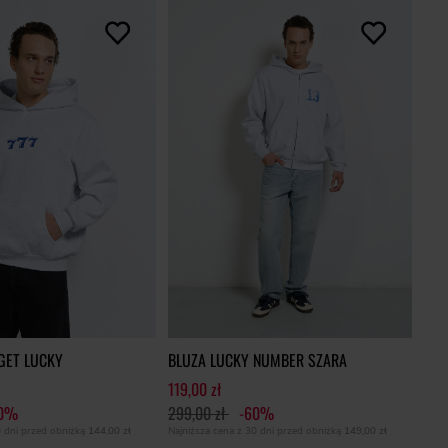
GET LUCKY
BLUZA LUCKY NUMBER SZARA
119,00 zł
60%
299,00 zł
-60%
0 dni przed obniżką
144,00 zł
Najniższa cena z 30 dni przed obniżką
149,00 zł