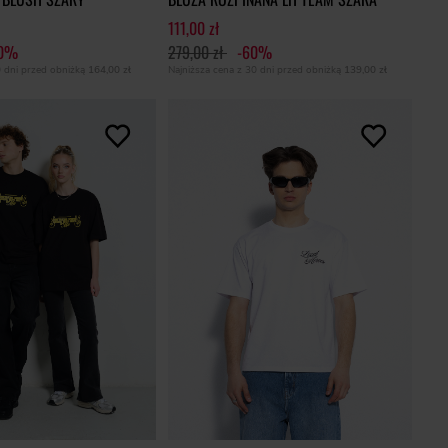
111,00 zł
60%
279,00 zł
-60%
0 dni przed obniżką
164,00 zł
Najniższa cena z 30 dni przed obniżką
139,00 zł