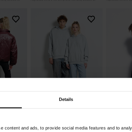
Details
A SUPERSTAR
BLUZA AURA GREY
MĘSKA SPORT
NAVY
123,00 zł
e content and ads, to provide social media features and to analy
309,00 zł
-60%
115,00 zł