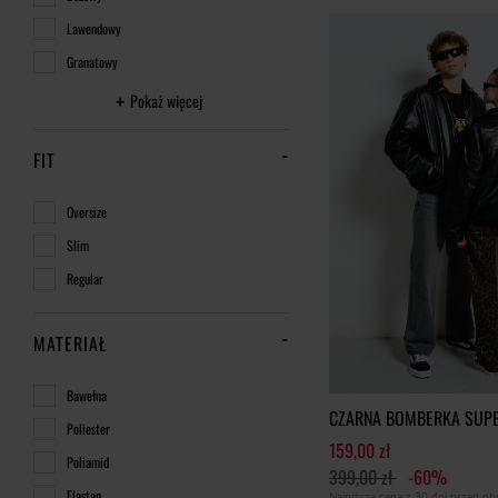
Lawendowy
Granatowy
Pokaż więcej
FIT
Oversize
Slim
Regular
MATERIAŁ
Bawełna
CZARNA BOMBERKA SUP
Poliester
159,00 zł
Poliamid
399,00 zł
-60%
Elastan
Najniższa cena z 30 dni przed o