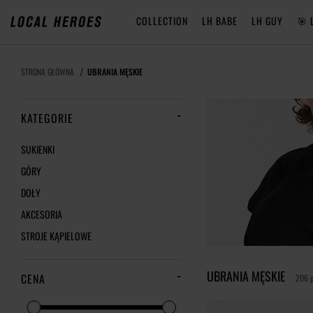
COLLECTION
LH BABE
LH GUY
🎯 
STRONA GŁÓWNA
UBRANIA MĘSKIE
KATEGORIE
SUKIENKI
GÓRY
DOŁY
AKCESORIA
STROJE KĄPIELOWE
UBRANIA MĘSKIE
CENA
206 