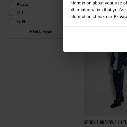
information about your use of
ONE SIZE
Najniższa cena z 30 dni przed o
other information that you’ve
36-41
information check our
Privac
42-46
Pokaż więcej
SPODNIE DRESOWE LH T