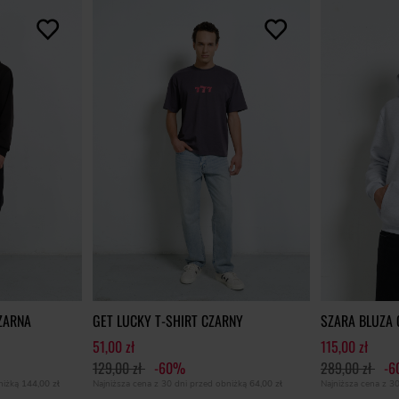
ZARNA
GET LUCKY T-SHIRT CZARNY
SZARA BLUZA 
51,00 zł
115,00 zł
129,00 zł
-60%
289,00 zł
-
bniżką
144,00 zł
Najniższa cena z 30 dni przed obniżką
64,00 zł
Najniższa cena z 3