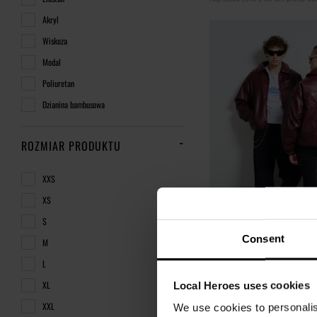
Akryl
Wiskoza
Modal
Poliuretan
Dzianina bambusowa
ROZMIAR PRODUKTU
XXS
XS
S
Consent
M
L
BURGUNDOWA BOMBERK
XL
Local Heroes uses cookies
159,00 zł
XXL
We use cookies to personalis
399,00 zł
-60%