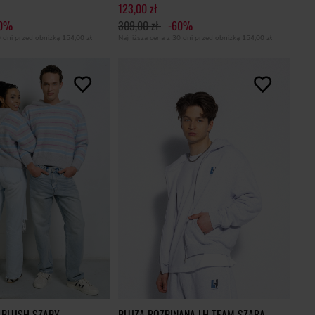
123,00 zł
60%
309,00 zł
-60%
0 dni przed obniżką
154,00 zł
Najniższa cena z 30 dni przed obniżką
154,00 zł
 BLUSH SZARY
BLUZA ROZPINANA LH TEAM SZARA