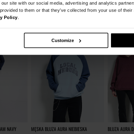
 our site with our social media, advertising and analytics partn
bniżką
199,00 zł
Najniższa cena z 30 dni przed obniżką
154,00 zł
289,00 zł
-
 provided to them or that they’ve collected from your use of thei
Najniższa cena z 3
y Policy
.
Customize
EAM NAVY
MĘSKA BLUZA AURA NIEBIESKA
BLUZA AURA 