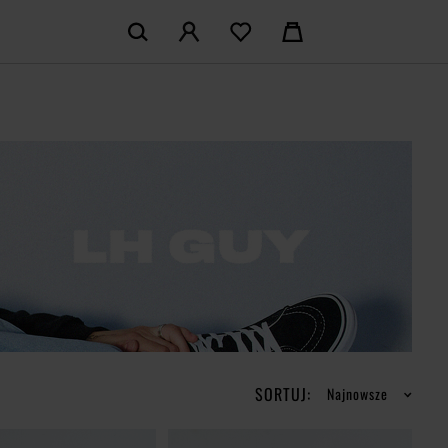
KOSZYK:
M KONTO
Nie posiadasz produktów w koszyku
LOGUJ SIĘ
MAM KONTA
ŁÓŻ KONTO
SORTUJ:
Najnowsze