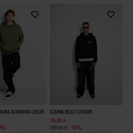
 AURA OLIWKOWA ZIELEŃ
CZARNA BLUZA STICKER
115,00 zł
60%
289,00 zł
-60%
0 dni przed obniżką
154,00 zł
Najniższa cena z 30 dni przed obniżką
144,00 zł