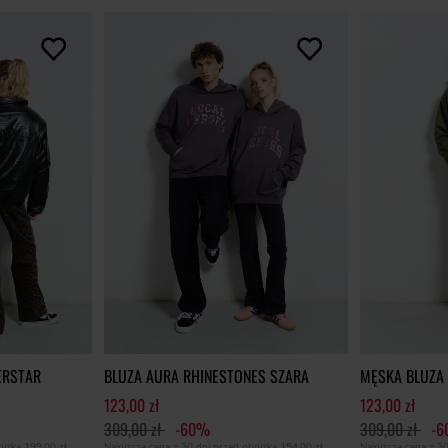
ERSTAR
BLUZA AURA RHINESTONES SZARA
MĘSKA BLUZA
123,00 zł
123,00 zł
309,00 zł
-60%
309,00 zł
-
bniżką
199,00 zł
Najniższa cena z 30 dni przed obniżką
154,00 zł
Najniższa cena z 3