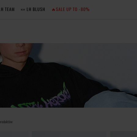
LH TEAM
🍬 LH BLUSH
🔥SALE UP TO -80%
MA
ZA
NIE 
ZA
produktów