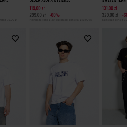
119,00 zł
131,00 zł
299,00 zł
-60%
329,00 zł
-
bniżką
79,00 zł
Najniższa cena z 30 dni przed obniżką
149,00 zł
Najniższa cena z 3