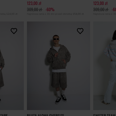
123,00 zł
123,00 zł
309,00 zł
-60%
309,00 zł
-
bniżką
124,00 zł
Najniższa cena z 30 dni przed obniżką
154,00 zł
Najniższa cena z 3
SZARE
BLUZA ALOHA OVERSIZE
SWETER TEAM