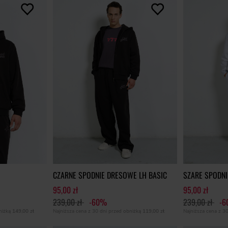
CZARNE SPODNIE DRESOWE LH BASIC
SZARE SPODNI
95,00 zł
95,00 zł
239,00 zł
-60%
239,00 zł
-
bniżką
149,00 zł
Najniższa cena z 30 dni przed obniżką
119,00 zł
Najniższa cena z 3