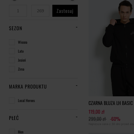
Zastosuj
SEZON
Wiosna
Lato
Jesień
Zima
MARKA PRODUKTU
Local Heroes
CZARNA BLUZA LH BASIC
119,00 zł
PŁEĆ
299,00 zł
-60%
Najniższa cena z 30 dni przed o
Men