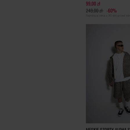
99,00 zł
249,00 zł
-60%
Najniższa cena z 30 dni przed o
MĘSKIE SZORTY ALOHA 