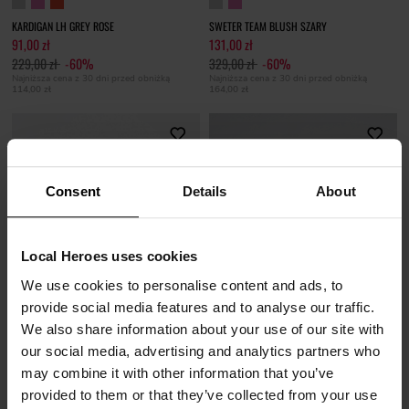
KARDIGAN LH GREY ROSE
SWETER TEAM BLUSH SZARY
91,00 zł
131,00 zł
229,00 zł
-60%
329,00 zł
-60%
Najniższa cena z 30 dni przed obniżką
Najniższa cena z 30 dni przed obniżką
114,00 zł
164,00 zł
Consent
Details
About
Local Heroes uses cookies
We use cookies to personalise content and ads, to
provide social media features and to analyse our traffic.
We also share information about your use of our site with
our social media, advertising and analytics partners who
SOLD OUT
SOLD OUT
may combine it with other information that you’ve
SWETER ANGEL
SWETER STAR
provided to them or that they’ve collected from your use