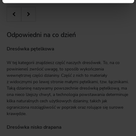
Odpowiedni na co dzień
Dresówka pętelkowa
W tej kategorii znajdziesz część naszych dresówek. To, na co
powinieneś zwrócić uwagę, to sposób wykończenia
wewnętrznej części dzianiny. Część z nich to materiały
z widocznymi po lewej stronie małymi pętelkami, tzw. łącznikami.
Taką dzianinę nazywamy powszechnie dresówką pętelkową, ma
ona nieco lżejszy chwyt, a technologia powstawania determinuje
kilka naturalnych cech użytkowych dzianiny, takich jak
ograniczona rozciągliwość w poprzek oraz rolujące się surowe
krawędzie.
Dresówka nisko drapana