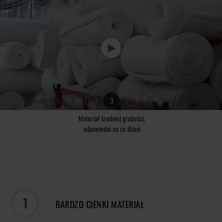
System klasyfikacji materiałów
Żeby ułatwić Ci decyzje o wyborze odpowiedniego produktu,
opracowaliśmy system podziału produktów na kategorie.
3
1
2
4
5
bardzo cienki
bardzo gruby
Materiał średniej grubości,
odpowiedni na co dzień
1
BARDZO CIENKI MATERIAŁ