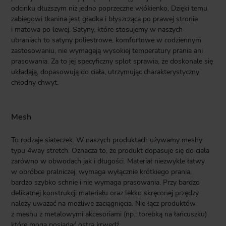
odcinku dłuższym niż jedno poprzeczne włókienko. Dzięki temu
zabiegowi tkanina jest gładka i błyszcząca po prawej stronie
i matowa po lewej. Satyny, które stosujemy w naszych
ubraniach to satyny poliestrowe, komfortowe w codziennym
zastosowaniu, nie wymagają wysokiej temperatury prania ani
prasowania. Za to jej specyficzny splot sprawia, że doskonale się
układają, dopasowują do ciała, utrzymując charakterystyczny
chłodny chwyt.
Mesh
To rodzaje siateczek. W naszych produktach używamy meshy
typu 4way stretch. Oznacza to, że produkt dopasuje się do ciała
zarówno w obwodach jak i długości. Materiał niezwykle łatwy
w obróbce pralniczej, wymaga wyłącznie krótkiego prania,
bardzo szybko schnie i nie wymaga prasowania. Przy bardzo
delikatnej konstrukcji materiału oraz lekko skręconej przędzy
należy uważać na możliwe zaciągnięcia. Nie łącz produktów
z meshu z metalowymi akcesoriami (np.: torebką na łańcuszku)
które mogą posiadać ostrą krwędź.