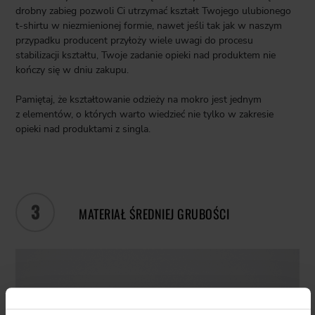
drobny zabieg pozwoli Ci utrzymać kształt Twojego ulubionego
t-shirtu
w niezmienionej formie, nawet jeśli tak jak w naszym
przypadku producent przyłoży wiele uwagi do procesu
stabilizacji kształtu, Twoje zadanie opieki nad produktem nie
kończy się w dniu zakupu.
Pamiętaj, że kształtowanie odzieży na mokro jest jednym
z elementów, o których warto wiedzieć nie tylko w zakresie
opieki nad produktami z singla.
3
MATERIAŁ ŚREDNIEJ GRUBOŚCI