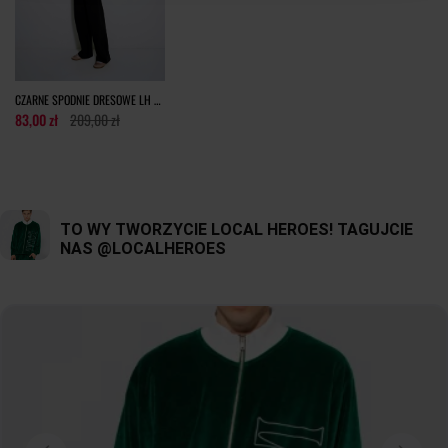
tolerancja wymiarów do +/- 2cm
Jak mierzymy nasze produkty?
CZARNE SPODNIE DRESOWE LH TEAM
83,00 zł
209,00 zł