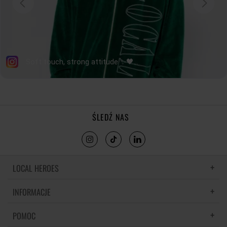
ŚLEDŹ NAS
LOCAL HEROES
INFORMACJE
LH MEMORIES
MATERIAŁY I PIELĘGNACJA
POMOC
POLITYKA PRYWATNOŚCI