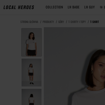
COLLECTION
LH BABE
LH GUY
🎯 
STRONA GŁÓWNA
PRODUKTY
GÓRY
T-SHIRTY I TOPY
T-SHIRT