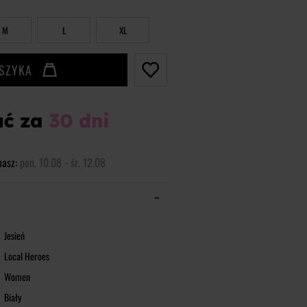
M
L
XL
OSZYKA
masz:
pon. 10.08 - śr. 12.08
Jesień
Local Heroes
Women
Biały