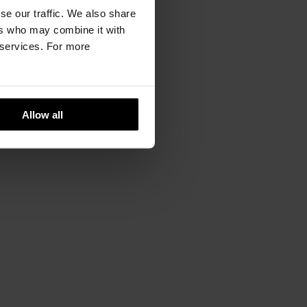
XS
,
S
,
M
,
L
,
XL
se our traffic. We also share
ers who may combine it with
r services. For more
Allow all