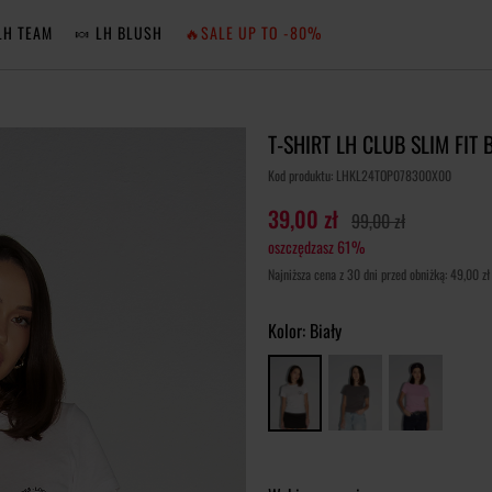
LH TEAM
🍬 LH BLUSH
🔥SALE UP TO -80%
MA
T-SHIRT LH CLUB SLIM FIT 
ZA
Kod produktu: LHKL24TOP078300X00
39,00 zł
99,00 zł
oszczędzasz 61%
NIE 
Najniższa cena z 30 dni przed obniżką: 49,00 zł
ZA
Kolor:
Biały