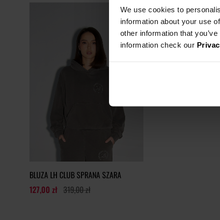
We use cookies to personalis
information about your use of
other information that you’ve
information check our
Privac
BLUZA LH CLUB SPRANA SZARA
127,00 zł
319,00 zł