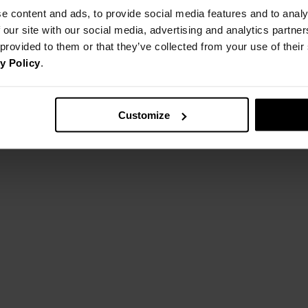
Tolerancja wymiarów do +/- 2cm
Rozmiar:
e content and ads, to provide social media features and to analy
 our site with our social media, advertising and analytics partn
Jak mierzymy nasze produkty?
 provided to them or that they’ve collected from your use of thei
y Policy
.
Customize