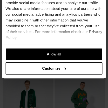
provide social media features and to analyse our traffic.
We also share information about your use of our site with
our social media, advertising and analytics partners who
may combine it with other information that you’ve
provided to them or that they’ve collected from your use
of their services. For more information check our
Privacy
Policy
.
SPODNIE DRESOWE LOYALTY
SPODNIE DRESOWE NATURAL HIGH
59,00 zł
62,00 zł
Allow all
259,00 zł
-77%
249,00 zł
-75%
Najniższa cena z 30 dni przed obniżką
Najniższa cena z 30 dni przed obniżką
59,57 zł
62,25 zł
Customize