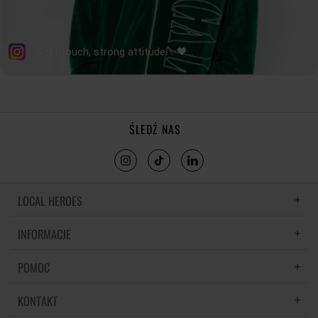
ŚLEDŹ NAS
LOCAL HEROES
INFORMACJE
LH MEMORIES
MATERIAŁY I PIELĘGNACJA
POMOC
POLITYKA PRYWATNOŚCI
REGULAMIN
KONTAKT
CZĘSTE PYTANIA
REGULAMINY PROMOCJI