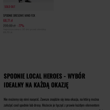
SOLD OUT
SOLD OUT
SPODNIE DRESOWE MIND FCK
68,77 zł
299,00 zł
-77%
Najniższa cena z 30 dni przed obniżką
89,70 zł
SPODNIE LOCAL HEROES - WYBÓR
IDEALNY NA KAŻDĄ OKAZJĘ
Nie możemy się nimi nasycić. Zawsze znajdzie się inna okazja, na którą można
założyć cool spodnie lub dresy. Możecie je łączyć z prawie każdym elementem