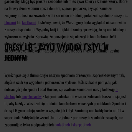
garderoby. Mogą być proste i swobodne lub mieć żywe kolory i szalone wzory. Dobre
na leniwy dzień w domu i poza domem, spacer po parku, czy spotkanie ze
znajomymi. Jeśli na zewnątrz zrobi się nieco chłodniej połączcie spodnie z naszymi
bluzami
lub
kurtkami
. Jesteśmy pewni, że Wasze góry będą wyglądać niesamowicie
z naszymi spodniami. Wygodny krój i miękkie tkaniny sprawiają, że są one idealnym
wyborem na wyjścia. Sprawią, że poczujecie się niezwykle komfortowo. Jeśli
chcecie mieć stylowe spodnie dresowe i dodać coś fajnego do swojej
DRESY LH - CZYLI WYGODA I STYL W
streetwearowej kolekcji, możecie stworzyć całe sety i nosić je dumnie i zostać
JEDNYM
trendsetterami!
Wyróżnijcie się z tłumu dzięki naszym spodniom dresowym, zaprojektowanym tak,
abyście czuli się wygodnie i jednocześnie stylowo.
Jeśli szukacie pomysłu, jak
dobrać górę do spodni Local Heroes, sprawdźcie koniecznie naszą kolekcję
t-
shirtów
lub
longsleeve'ów
z fajnymi nadrukami i w super kolorach. Naszą misją jest
to, aby każdy z Was czuł się modnie i komfortowo w naszych produktach. Spodnie i
dresy LH gwarantują zarówno wygodę jak i styl. Zamienią one każdy basic outfit w
super look. Zabłyśnijcie wśród tłumu z jedną z par naszych spodni dresowych, nie
zapomnijcie tylko o odpowiednich
dodatkach
i
skarpetkach
.