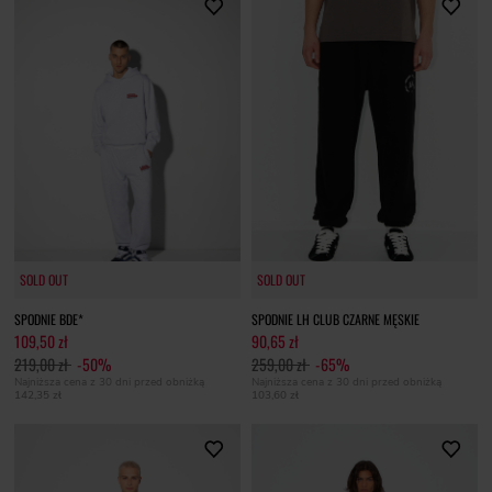
SOLD OUT
SOLD OUT
SOLD OUT
SOLD OUT
SPODNIE BDE*
SPODNIE LH CLUB CZARNE MĘSKIE
109,50 zł
90,65 zł
219,00 zł
-50%
259,00 zł
-65%
Najniższa cena z 30 dni przed obniżką
Najniższa cena z 30 dni przed obniżką
142,35 zł
103,60 zł