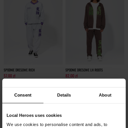
SPODNIE DRESOWE RICH
SPODNIE DRESOWE LH ROOTS
57,00 zł
82,00 zł
249,00 zł
-77%
249,00 zł
-67%
Najniższa cena z 30 dni przed obniżką
Najniższa cena z 30 dni przed obniżką
57,27 zł
82,17 zł
Consent
Details
About
Local Heroes uses cookies
We use cookies to personalise content and ads, to