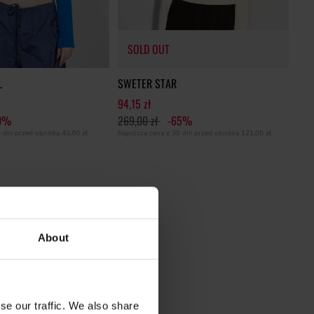
SOLD OUT
L
SWETER STAR
94,15 zł
0%
269,00 zł
-65%
SOLD OUT
0 dni przed obniżką
43,80 zł
Najniższa cena z 30 dni przed obniżką
121,05 zł
About
se our traffic. We also share