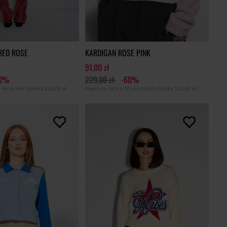
RED ROSE
KARDIGAN ROSE PINK
91,00 zł
60%
229,00 zł
-60%
0 dni przed obniżką
114,00 zł
Najniższa cena z 30 dni przed obniżką
114,00 zł