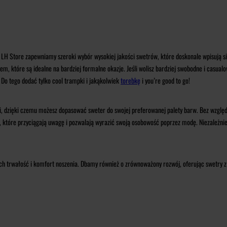
LH Store zapewniamy szeroki wybór wysokiej jakości swetrów, które doskonale wpisują się
em, które są idealne na bardziej formalne okazje. Jeśli wolisz bardziej swobodne i casua
 Do tego dodać tylko cool trampki i jakąkolwiek
torebkę
i you’re good to go!
, dzięki czemu możesz dopasować sweter do swojej preferowanej palety barw. Bez względu 
 które przyciągają uwagę i pozwalają wyrazić swoją osobowość poprzez modę. Niezależnie o
ch trwałość i komfort noszenia. Dbamy również o zrównoważony rozwój, oferując swetry z 