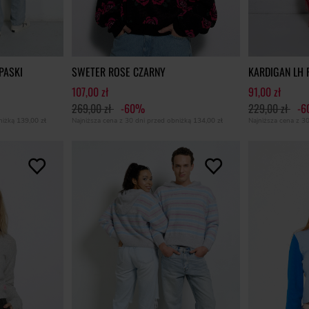
PASKI
SWETER ROSE CZARNY
KARDIGAN LH 
107,00 zł
91,00 zł
269,00 zł
-60%
229,00 zł
-
bniżką
139,00 zł
Najniższa cena z 30 dni przed obniżką
134,00 zł
Najniższa cena z 3