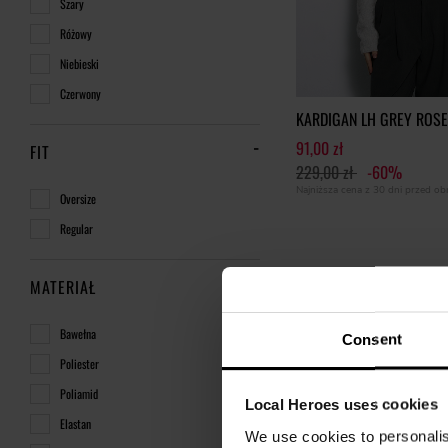
Szary
Różowy
Niebieski
Czerwony
KARDIGAN LH GREY ROSE
91,00 zł
FIT
229,00 zł
-60%
Najniższa cena z 30 dni przed o
Oversize
Regular
MATERIAŁ
Bawełna
Consent
Poliester
Poliamid
Local Heroes uses cookies
Elastan
We use cookies to personalis