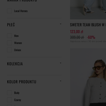
Local Heroes
SWETER TEAM BLUSH W 
PŁEĆ
123,00 zł
Men
309,00 zł
-60%
Najniższa cena z 30 dni przed o
Women
Unisex
KOLEKCJA
KOLOR PRODUKTU
Biały
Czarny