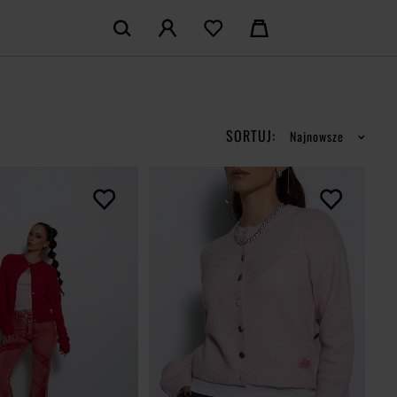
KOSZYK:
M KONTO
Nie posiadasz produktów w koszyku
LOGUJ SIĘ
SORTUJ:
Najnowsze
MAM KONTA
ŁÓŻ KONTO