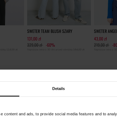
SWETER TEAM BLUSH SZARY
SWETER ANGE
131,00 zł
43,00 zł
329,00 zł
-60%
219,00 zł
-8
bniżką
114,00 zł
Najniższa cena z 30 dni przed obniżką
164,00 zł
Najniższa cena z 3
Details
e content and ads, to provide social media features and to analy