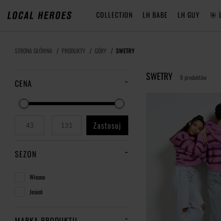
COLLECTION
LH BABE
LH GUY
🎯 
STRONA GŁÓWNA
PRODUKTY
GÓRY
SWETRY
SWETRY
8 produktów
CENA
Zastosuj
SEZON
Wiosna
Jesień
MARKA PRODUKTU