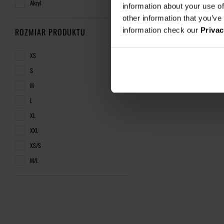
Akryl
information about your use of
other information that you’ve
information check our
Privac
ROZMIAR PRODUKTU
XS
S
M
L
XL
XXL
XS/S
M/L