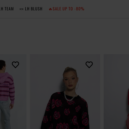
LH TEAM
🍬 LH BLUSH
🔥SALE UP TO -80%
MA
ZA
NIE 
ZA