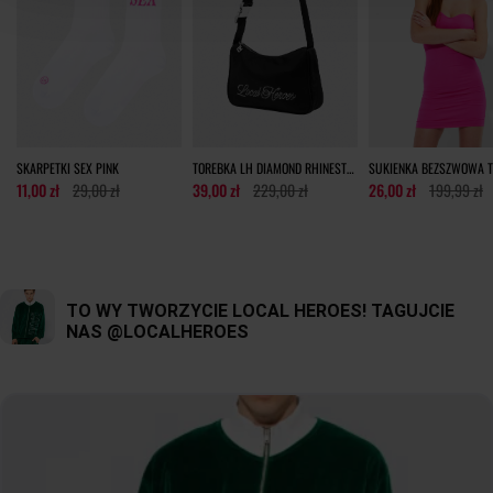
DŁUGOŚĆ RĘKAWA
57cm
58cm
59cm
60cm
60cm
60cm
tolerancja wymiarów do +/- 2cm
Jak mierzymy nasze produkty?
SKARPETKI SEX PINK
TOREBKA LH DIAMOND RHINESTONES BLACK
11,00 zł
29,00 zł
39,00 zł
229,00 zł
26,00 zł
199,99 zł