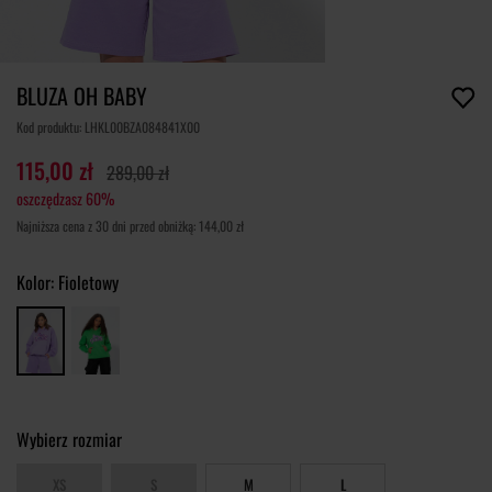
BLUZA OH BABY
Kod produktu: LHKL00BZA084841X00
115,00 zł
289,00 zł
oszczędzasz 60%
Najniższa cena z 30 dni przed obniżką: 144,00 zł
Kolor:
Fioletowy
Wybierz rozmiar
XS
S
M
L