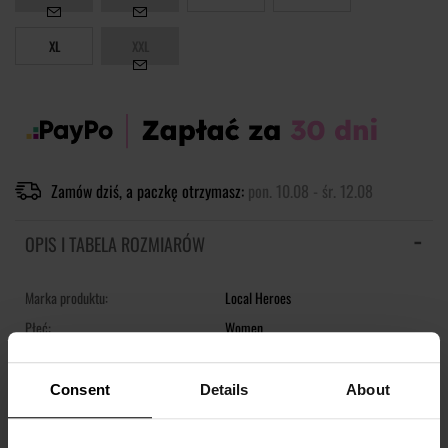
XL
XXL
Zamów dziś, a paczkę otrzymasz:
pon. 10.08 - śr. 12.08
OPIS I TABELA ROZMIARÓW
Marka produktu:
Local Heroes
Płeć:
Women
Kolor produktu:
Fioletowy
Materiał:
100% Bawełna
Consent
Details
About
Pokaż więcej +