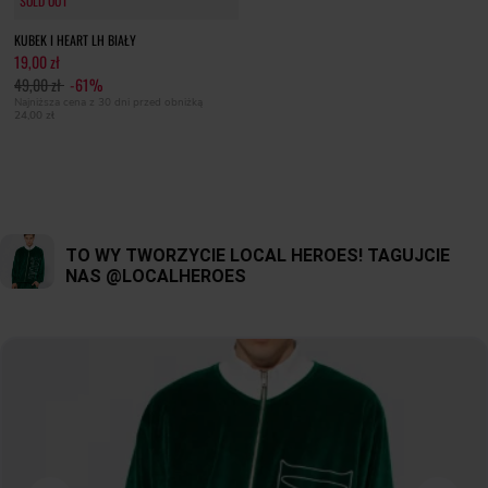
SOLD OUT
SOLD OUT
KUBEK I HEART LH BIAŁY
19,00 zł
49,00 zł
-61%
Najniższa cena z 30 dni przed obniżką
24,00 zł