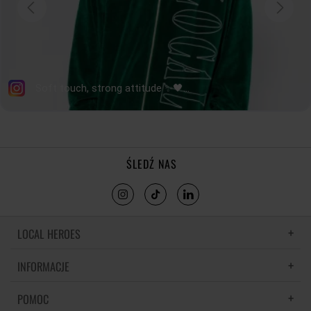
ŚLEDŹ NAS
LOCAL HEROES
INFORMACJE
LH MEMORIES
MATERIAŁY I PIELĘGNACJA
POMOC
POLITYKA PRYWATNOŚCI