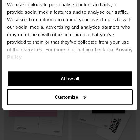
We use cookies to personalise content and ads, to
provide social media features and to analyse our traffic.
We also share information about your use of our site with
our social media, advertising and analytics partners who
ZAPALNICZKA I HEART LH BIAŁA
POCZTÓWKA I HEART LH CZARNA
may combine it with other information that you’ve
4,00 zł
2,00 zł
provided to them or that they’ve collected from your use
10,00 zł
-60%
5,00 zł
-60%
of their services. For more information check our
Privacy
Najniższa cena z 30 dni przed obniżką
Najniższa cena z 30 dni przed obniżką
5,00 zł
3,25 zł
Policy
.
Allow all
Customize