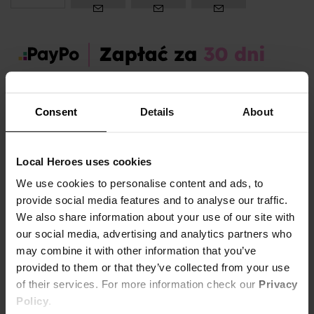
Zamów dziś, a paczkę otrzymasz:
wt. 11.08 - czw. 13.08
Consent
Details
About
OPIS I TABELA ROZMIARÓW
Local Heroes uses cookies
Marka produktu:
Local Heroes
We use cookies to personalise content and ads, to
Płeć:
Women
provide social media features and to analyse our traffic.
Kolor produktu:
Różowy
We also share information about your use of our site with
our social media, advertising and analytics partners who
may combine it with other information that you’ve
LH CLUB SUMMER EDITION
Pokaż więcej +
provided to them or that they’ve collected from your use
Różowa bluza z białym haftem LOCAL HEROES z przodu.
of their services. For more information check our
Privacy
Policy
.
Lżejsza dzianina, idealna na letnie wieczory.