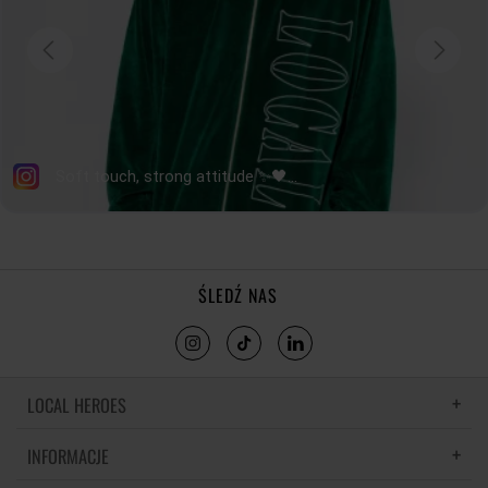
ŚLEDŹ NAS
LOCAL HEROES
INFORMACJE
LH MEMORIES
MATERIAŁY I PIELĘGNACJA