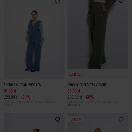
SOLD OUT
SOLD OUT
SPODNIE LH TEAM WIDE LEG
SPODNIE SUPERSTAR ZIELONE
91,00 zł
83,00 zł
229,00 zł
-60%
209,00 zł
-60%
Najniższa cena z 30 dni przed obniżką
Najniższa cena z 30 dni przed obniżką
114,00 zł
104,00 zł
LH BLUSH