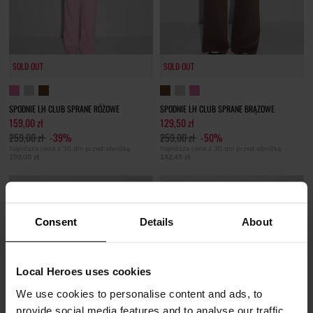
SOLD OUT
SOLD OUT
SPODNIE LH CLUB SPRANE RÓŻOWE
SPODNIE LH CLUB SPRANE BRĄZOWE
159,00 zł
129,50 zł
259,00 zł
-39%
259,00 zł
-50%
Najniższa cena z 30 dni przed obniżką
Najniższa cena z 30 dni przed obniżką
259,00 zł
142,45 zł
Consent
Details
About
Local Heroes uses cookies
We use cookies to personalise content and ads, to
provide social media features and to analyse our traffic.