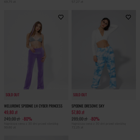
69,75 zł
57,27 zł
SOLD OUT
SOLD OUT
SOLD OUT
SOLD OUT
WELUROWE SPODNIE LH CYBER PRINCESS
SPODNIE DRESOWE SKY
49,80 zł
57,80 zł
249,00 zł
-80%
289,00 zł
-80%
Najniższa cena z 30 dni przed obniżką
Najniższa cena z 30 dni przed obniżką
99,60 zł
72,25 zł