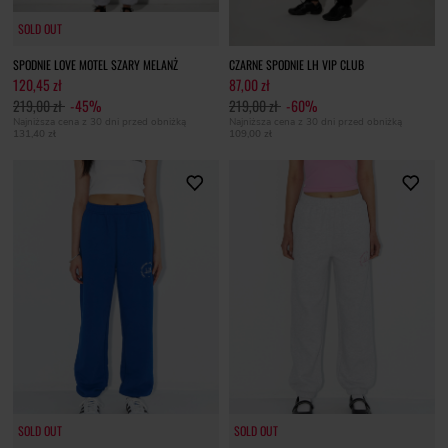
SOLD OUT
SOLD OUT
SPODNIE LOVE MOTEL SZARY MELANŻ
CZARNE SPODNIE LH VIP CLUB
120,45 zł
87,00 zł
219,00 zł
-45%
219,00 zł
-60%
Najniższa cena z 30 dni przed obniżką
Najniższa cena z 30 dni przed obniżką
131,40 zł
109,00 zł
SOLD OUT
SOLD OUT