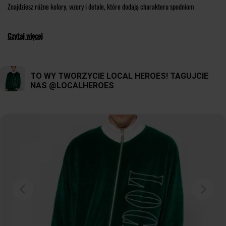
Znajdziesz różne kolory, wzory i detale, które dodają charakteru spodniom
dresowym. Możesz wybierać spośród jednolitych kolorów, modnych nadruków,
subtelnego haftu. Dresy są nie tylko wygodne, ale również świetnie prezentują się
Czytaj więcej
jako element modnych, casualowych outfitów. Doskonale łączą styl z
funkcjonalnością. Są idealne na relaksujące dni w domu, treningi, spacer czy
spotkanie ze znajomymi. Możesz je zestawiać z różnymi górami, takimi jak bluzki,
swetry
czy
koszulki
, tworząc różnorodne, niezobowiązujące stylizacje. Niezależnie
od Twojego gustu i preferencji, w Local Heroes Store znajdziesz damskie spodnie
dresowe, które będą pasować do Twojego stylu życia. Zrelaksuj się w wygodnym i
stylowym ubraniu, które podkreśli Twój indywidualny charakter i pozwoli czuć się
swobodnie w każdej sytuacji.