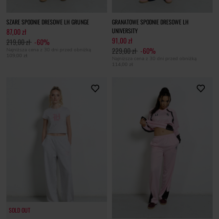
SZARE SPODNIE DRESOWE LH GRUNGE
GRANATOWE SPODNIE DRESOWE LH
87,00 zł
UNIVERSITY
91,00 zł
219,00 zł
-60%
229,00 zł
-60%
Najniższa cena z 30 dni przed obniżką
109,00 zł
Najniższa cena z 30 dni przed obniżką
114,00 zł
SOLD OUT
SOLD OUT