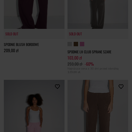
SOLD OUT
SOLD OUT
SOLD OUT
SPODNIE BLUSH BORDOWE
209,00 zł
SPODNIE LH CLUB SPRANE SZARE
103,00 zł
259,00 zł
-60%
Najniższa cena z 30 dni przed obniżką
129,00 zł