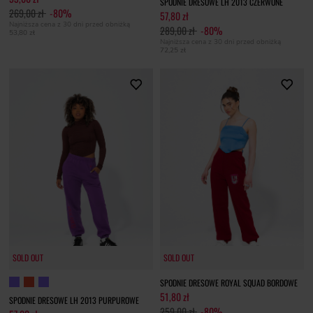
SPODNIE DRESOWE LH 2013 CZERWONE
269,00 zł
-80%
57,80 zł
Najniższa cena z 30 dni przed obniżką
289,00 zł
-80%
53,80 zł
Najniższa cena z 30 dni przed obniżką
72,25 zł
SOLD OUT
SOLD OUT
SOLD OUT
SPODNIE DRESOWE ROYAL SQUAD BORDOWE
51,80 zł
SPODNIE DRESOWE LH 2013 PURPUROWE
259,00 zł
-80%