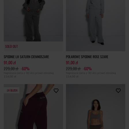
SOLD OUT
SOLD OUT
SPODNIE LH SATURN CIEMNOSZARE
POLAROWE SPODNIE ROSE SZARE
91,00 zł
91,00 zł
229,00 zł
-60%
229,00 zł
-60%
Najniższa cena z 30 dni przed obniżką
Najniższa cena z 30 dni przed obniżką
114,00 zł
114,00 zł
LH BLUSH