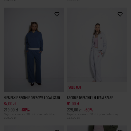
104,00 zł
109,00 zł
SOLD OUT
SOLD OUT
NIEBIESKIE SPODNIE DRESOWE LOCAL STAR
SPODNIE DRESOWE LH TEAM SZARE
87,00 zł
91,00 zł
219,00 zł
-60%
229,00 zł
-60%
Najniższa cena z 30 dni przed obniżką
Najniższa cena z 30 dni przed obniżką
109,00 zł
114,00 zł