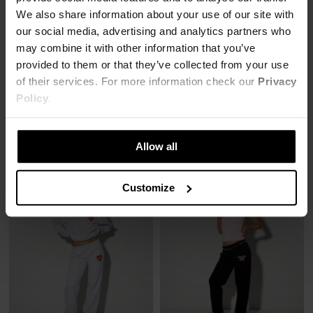
We also share information about your use of our site with
our social media, advertising and analytics partners who
may combine it with other information that you’ve
SOLD OUT
SOLD OUT
SOLD OUT
SOLD OUT
provided to them or that they’ve collected from your use
SPODNIE LH VIP CLUB SZARY MELANŻ
SPODNIE LOVE MOTEL CZARNE
of their services. For more information check our
Privacy
87,00 zł
95,60 zł
Policy
.
219,00 zł
-60%
239,00 zł
-60%
Najniższa cena z 30 dni przed obniżką
Najniższa cena z 30 dni przed obniżką
109,00 zł
107,55 zł
Allow all
Customize