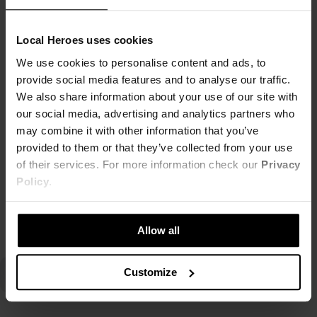
Mamy dla Ciebie Twoje nowe, ulubione klapki! 💦
Local Heroes uses cookies
We use cookies to personalise content and ads, to
LH slides będą pasowały do każdego outfitu, który wybierzesz.
provide social media features and to analyse our traffic.
We also share information about your use of our site with
our social media, advertising and analytics partners who
Date outfit, pool outfit, grocery outfit, hangover outfit - z każdym, zaufaj nam.⛲️
may combine it with other information that you’ve
provided to them or that they’ve collected from your use
You're welcome! 💘
of their services. For more information check our
Privacy
Policy
.
Czytaj więcej
Allow all
Customize