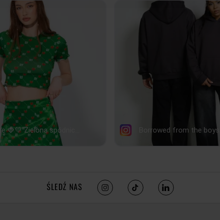
DŁUGOŚĆ RĘKAWA
57c
ŚLEDŹ NAS