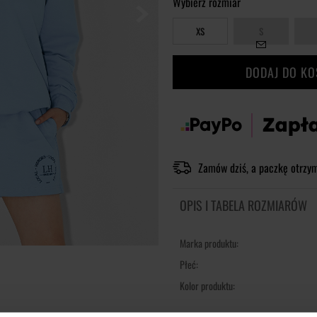
Wybierz rozmiar
XS
S
DODAJ DO K
Zamów dziś, a paczkę otrzy
OPIS I TABELA ROZMIARÓW
Marka produktu:
Płeć:
Kolor produktu: