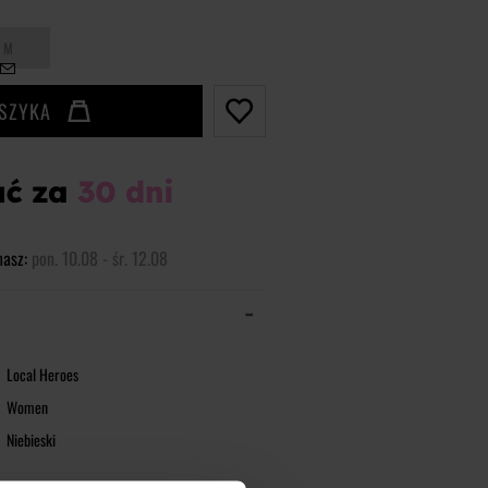
M
OSZYKA
masz:
pon. 10.08 - śr. 12.08
Local Heroes
Women
Niebieski