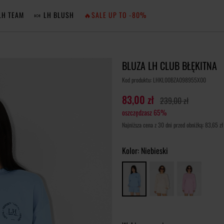
LH TEAM
🍬 LH BLUSH
🔥SALE UP TO -80%
MA
BLUZA LH CLUB BŁĘKITNA
ZA
Kod produktu: LHKL00BZA098955X00
83,00 zł
239,00 zł
oszczędzasz 65%
NIE 
Najniższa cena z 30 dni przed obniżką: 83,65 zł
ZA
Kolor:
Niebieski