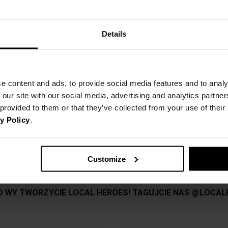
LH CLUB SUMMER EDITION
Pok
Błękitna bluza z granatowym ha
Details
Lżejsza dzianina, idealna na letn
KOSZT DOSTAWY
Lekki oversize
SZCZEGÓŁOWE INFORMACJE
NAJTAŃSZA DOSTAWA OD 16,99 
88% bawełna 12% poliester
e content and ads, to provide social media features and to analy
 our site with our social media, advertising and analytics partn
DARMOWA DOSTAWA OD 399 P
ZWROTY
Nazwa produktu:
Modelka ma na sobie rozmiar S
 provided to them or that they’ve collected from your use of thei
Kod produktu:
Wzrost modelki: 168 cm
y Policy
.
OPINIE
Możesz dokonać zwrotu produktu
Marka:
zamówienia. Więcej informacji z
XS
Producent:
Customize
DŁUGOŚĆ CAŁKOWITA
56c
Kategoria:
SZEROKOŚĆ PRZODU
54c
Kolor:
Rozmiar:
SZEROKOŚĆ DOŁU
38c