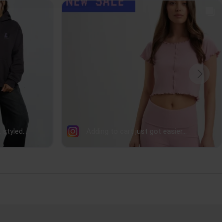
m
58cm
59cm
60cm