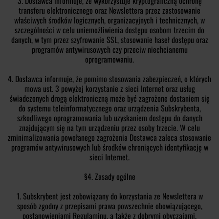
3. Dostawca informuje, że wykorzystuje kryptograficzną ochronę
transferu elektronicznego oraz Newslettera przez zastosowanie
właściwych środków logicznych, organizacyjnych i technicznych, w
szczególności w celu uniemożliwienia dostępu osobom trzecim do
danych, w tym przez szyfrowanie SSL, stosowanie haseł dostępu oraz
programów antywirusowych czy przeciw niechcianemu
oprogramowaniu.
4. Dostawca informuje, że pomimo stosowania zabezpieczeń, o których
mowa ust. 3 powyżej korzystanie z sieci Internet oraz usług
świadczonych drogą elektroniczną może być zagrożone dostaniem się
do systemu teleinformatycznego oraz urządzenia Subskrybenta,
szkodliwego oprogramowania lub uzyskaniem dostępu do danych
znajdującym się na tym urządzeniu przez osoby trzecie. W celu
zminimalizowania powołanego zagrożenia Dostawca zaleca stosowanie
programów antywirusowych lub środków chroniących identyfikację w
sieci Internet.
§4. Zasady ogólne
1. Subskrybent jest zobowiązany do korzystania ze Newslettera w
sposób zgodny z przepisami prawa powszechnie obowiązującego,
postanowieniami Regulaminu, a także z dobrymi obyczajami.