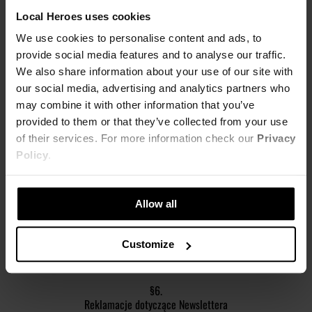
7. Odstąpienie od Umowy o dostarczanie Newslettera albo jej
Local Heroes uses cookies
wypowiedzenie, niezależnie od podstawy dokonania tej czynności,
wymaga złożenia Dostawcy przez Subskrybenta stosownego
We use cookies to personalise content and ads, to
oświadczenia. Oświadczenie, o którym mowa w zdaniu poprzedzającym,
provide social media features and to analyse our traffic.
może zostać złożone poprzez:
We also share information about your use of our site with
our social media, advertising and analytics partners who
1) kliknięcie przez Subskrybenta w link umożliwiający rezygnację z
may combine it with other information that you’ve
otrzymywana Newslettera, który przesyłany jest wraz z każdym
Newsletterem;
provided to them or that they’ve collected from your use
of their services. For more information check our
Privacy
2) wysłanie Dostawcy przez Subskrybenta oświadczenia o odstąpieniu
Policy
.
od Umowy o dostarczanie Newslettera albo o jej wypowiedzeniu za
pomocą poczty elektronicznej. Oświadczenie, o którym mowa w
niniejszym pkt 2, może zostać złożone także na formularzu
Allow all
stanowiącym załącznik nr 2 do Ustawy o prawach konsumenta.
8. Dostawca wstrzymuje dostarczanie Newslettera Subskrybentowi
Customize
niezwłocznie po dokonaniu przez Subskrybenta jednej z czynności
wskazanych w ust. 7 powyżej.
§6.
Reklamacje dotyczące Newslettera