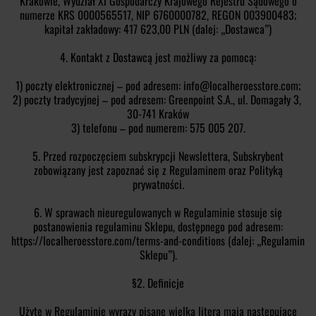
Krakowie, Wydział XI Gospodarczy Krajowego Rejestru Sądowego o
numerze KRS 0000565517, NIP 6760000782, REGON 003900483;
kapitał zakładowy: 417 623,00 PLN (dalej: „Dostawca”)
4. Kontakt z Dostawcą jest możliwy za pomocą:
1) poczty elektronicznej – pod adresem: info@localheroesstore.com;
2) poczty tradycyjnej – pod adresem:
Greenpoint S.A., ul. Domagały 3, 
30-741 Kraków
3) telefonu – pod numerem: 575 005 207.
5. Przed rozpoczęciem subskrypcji Newslettera, Subskrybent
zobowiązany jest zapoznać się z Regulaminem oraz Polityką
prywatności.
6. W sprawach nieuregulowanych w Regulaminie stosuje się
postanowienia regulaminu Sklepu, dostępnego pod adresem:
https://localheroesstore.com/terms-and-conditions (dalej: „Regulamin
Sklepu”).
§2. Definicje
Użyte w Regulaminie wyrazy pisane wielką literą mają następujące