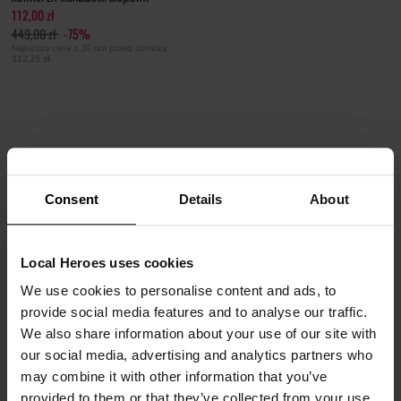
112,00 zł
449,00 zł
-75%
Najniższa cena z 30 dni przed obniżką
112,25 zł
Consent
Details
About
KURTKI LOCAL HEROES - PRZEJŚCIOWE
JACKETY W STYLU STREETWEAR
Local Heroes uses cookies
We use cookies to personalise content and ads, to
Szukasz idealnej kurtki damskiej lub kurtki męskiej na przejściową pogodę? A
provide social media features and to analyse our traffic.
może stylowej kurtki, która na co dzień zastąpi Ci bluzę lub marynarkę? Sprawdź
We also share information about your use of our site with
najmodniejsze modele kurtek LH! Miejski styl, odważne printy i kroje to cechy,
our social media, advertising and analytics partners who
które wyróżniają nasze kurtki na tle pozostałych.
may combine it with other information that you’ve
provided to them or that they’ve collected from your use