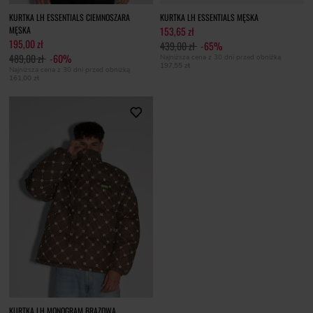
KURTKA LH ESSENTIALS CIEMNOSZARA
KURTKA LH ESSENTIALS MĘSKA
MĘSKA
153,65 zł
195,00 zł
439,00 zł
-65%
489,00 zł
-60%
Najniższa cena z 30 dni przed obniżką
197,55 zł
Najniższa cena z 30 dni przed obniżką
161,00 zł
KURTKA LH MONOGRAM BRĄZOWA