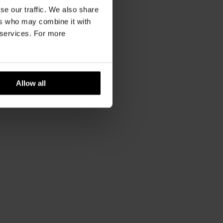
46
48
50
52
XXS
,
XS
,
S
,
M
,
L
se our traffic. We also share
ers who may combine it with
20,5
21
21,5
22
r services. For more
Allow all