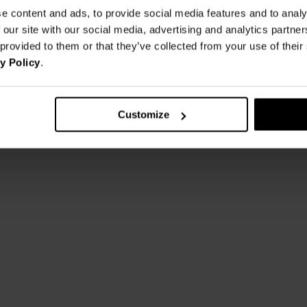
DOŁU
42
44
Rozmiar:
e content and ads, to provide social media features and to analy
DŁUGOŚĆ
 our site with our social media, advertising and analytics partn
RĘKAWA
19,5
20
 provided to them or that they’ve collected from your use of thei
y Policy
.
tolerancja wymiarów do +/- 2cm
Customize
Jak mierzymy nasze produkty?