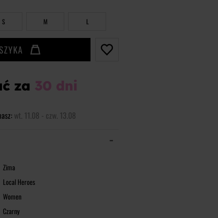
S
M
L
OSZYKA
masz:
wt. 11.08 - czw. 13.08
Zima
Local Heroes
Women
Czarny