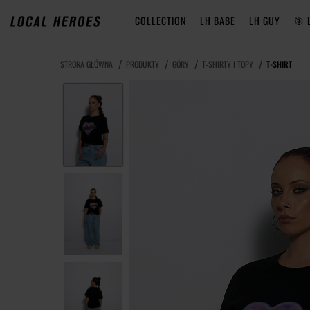
COLLECTION
LH BABE
LH GUY
🎯 
STRONA GŁÓWNA
PRODUKTY
GÓRY
T-SHIRTY I TOPY
T-SHIRT