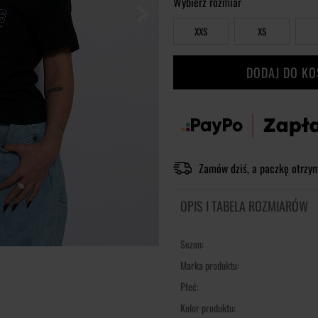
Wybierz rozmiar
XXS
XS
DODAJ DO K
Zamów dziś, a paczkę otrzy
OPIS I TABELA ROZMIARÓW
Sezon:
Marka produktu:
Płeć:
Kolor produktu: