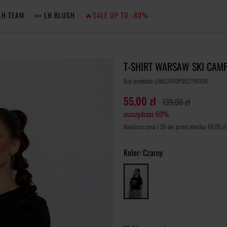
LH TEAM
🍬 LH BLUSH
🔥SALE UP TO -80%
MA
T-SHIRT WARSAW SKI CAM
ZA
Kod produktu: LHKL24TOP002799X00
55,00 zł
139,00 zł
oszczędzasz 60%
NIE 
Najniższa cena z 30 dni przed obniżką: 69,00 zł
ZA
Kolor:
Czarny