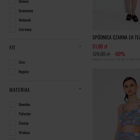
Beżowy
Granatowy
Niebieski
Czerwony
SPÓDNICA CZARNA LH T
51,00 zł
FIT
129,00 zł
-60%
Najniższa cena z 30 dni przed o
Slim
Regular
MATERIAŁ
Bawełna
Poliester
Elastan
Wiskoza