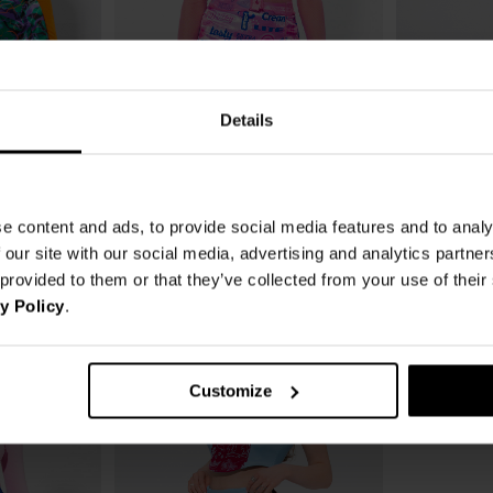
Details
SPÓDNICA LH CANDY
SPÓDNICA LH
41,00 zł
50,00 zł
179,00 zł
-77%
219,00 zł
-7
e content and ads, to provide social media features and to analy
bniżką
47,25 zł
Najniższa cena z 30 dni przed obniżką
41,17 zł
Najniższa cena z 3
 our site with our social media, advertising and analytics partn
 provided to them or that they’ve collected from your use of thei
y Policy
.
Customize