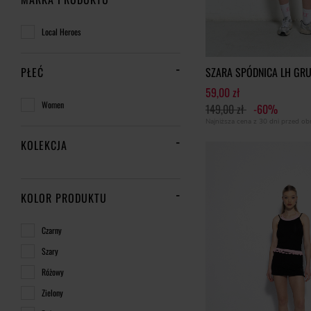
Local Heroes
SZARA SPÓDNICA LH GR
PŁEĆ
59,00 zł
Women
149,00 zł
-60%
Najniższa cena z 30 dni przed o
KOLEKCJA
KOLOR PRODUKTU
Czarny
Szary
Różowy
Zielony