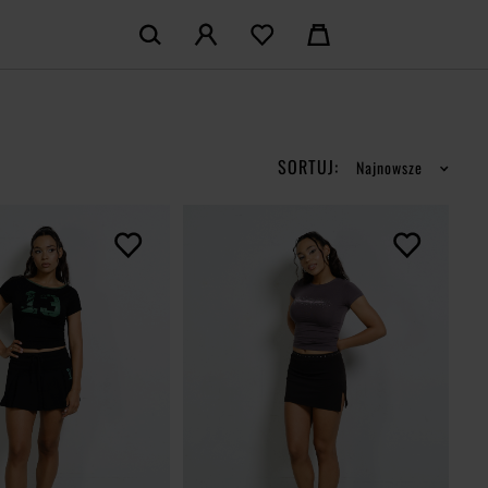
KOSZYK:
M KONTO
Nie posiadasz produktów w koszyku
LOGUJ SIĘ
SORTUJ:
Najnowsze
MAM KONTA
ŁÓŻ KONTO