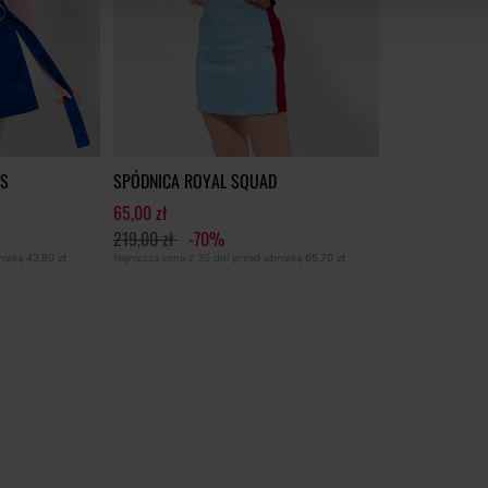
MS
SPÓDNICA ROYAL SQUAD
65,00 zł
219,00 zł
-70%
bniżką
43,80 zł
Najniższa cena z 30 dni przed obniżką
65,70 zł