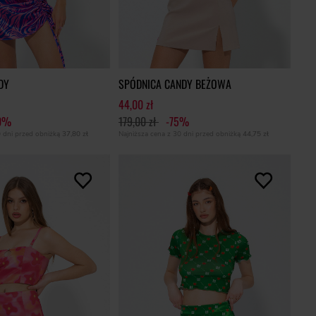
DY
SPÓDNICA CANDY BEŻOWA
44,00 zł
0%
179,00 zł
-75%
0 dni przed obniżką
37,80 zł
Najniższa cena z 30 dni przed obniżką
44,75 zł