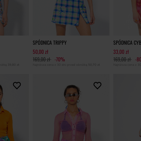
SPÓDNICA TRIPPY
SPÓDNICA CYB
50,00 zł
33,00 zł
169,00 zł
-70%
169,00 zł
-8
bniżką
39,80 zł
Najniższa cena z 30 dni przed obniżką
50,70 zł
Najniższa cena z 3