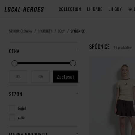
COLLECTION
LH BABE
LH GUY
🎯 
STRONA GŁÓWNA
PRODUKTY
DOŁY
SPÓDNICE
SPÓDNICE
18 produktów
CENA
Zastosuj
SEZON
Jesień
Zima
MARKA PRODUKTU