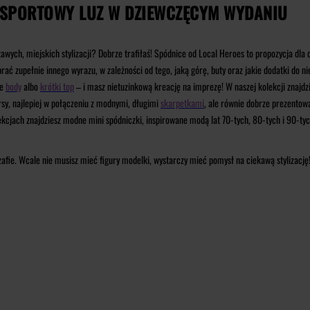
I SPORTOWY LUZ W DZIEWCZĘCYM WYDANIU
kawych, miejskich stylizacji? Dobrze trafiłaś! Spódnice od Local Heroes to propozycja dla
 zupełnie innego wyrazu, w zależności od tego, jaką górę, buty oraz jakie dodatki do niej
ne
body
albo
krótki top
– i masz nietuzinkową kreację na imprezę!
W naszej kolekcji znajd
sy, najlepiej w połączeniu z modnymi, długimi
skarpetkami
, ale równie dobrze prezentow
ekcjach znajdziesz modne mini spódniczki, inspirowane modą lat 70-tych, 80-tych i 90-tyc
afie. Wcale nie musisz mieć figury modelki, wystarczy mieć pomysł na ciekawą stylizacj