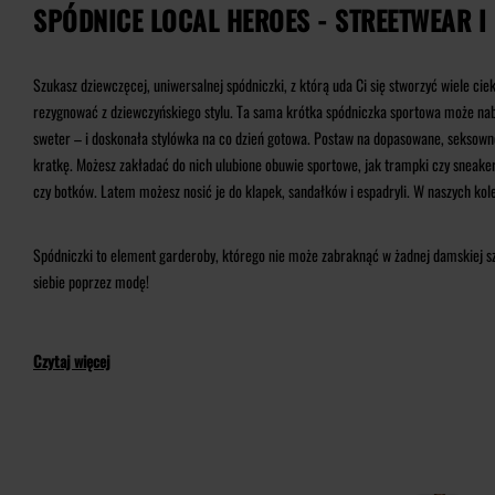
SPÓDNICE LOCAL HEROES - STREETWEAR 
Szukasz dziewczęcej, uniwersalnej spódniczki, z którą uda Ci się stworzyć wiele cie
rezygnować z dziewczyńskiego stylu. Ta sama krótka spódniczka sportowa może nabrać
sweter – i doskonała stylówka na co dzień gotowa. Postaw na dopasowane, seksow
kratkę. Możesz zakładać do nich ulubione obuwie sportowe, jak trampki czy sneaker
czy botków. Latem możesz nosić je do klapek, sandałków i espadryli. W naszych kol
Spódniczki to element garderoby, którego nie może zabraknąć w żadnej damskiej sz
siebie poprzez modę!
Czytaj więcej