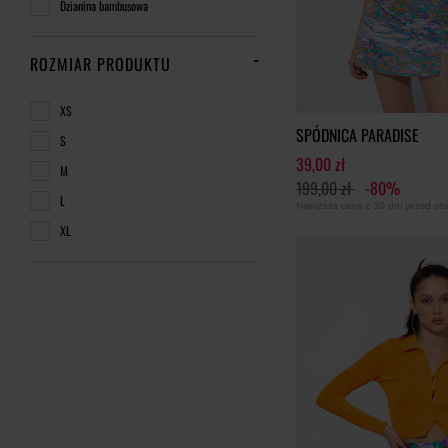
Dzianina bambusowa
ROZMIAR PRODUKTU
XS
SPÓDNICA PARADISE
S
39,00 zł
M
199,00 zł
-80%
L
Najniższa cena z 30 dni przed o
XL