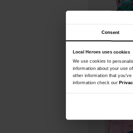
Consent
SPÓDNICA JUNGLE
Local Heroes uses cookies
47,00 zł
189,00 zł
-75%
We use cookies to personalis
Najniższa cena z 30 dni przed o
information about your use of
other information that you’ve
information check our
Privac