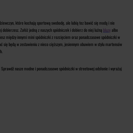
 dziewczyn, które kochają sportową swobodę, ale lubią tez bawić się modą i nie
 dobierzesz. Załóż jedną z naszych spódniczek i dobierz do niej luźną
bluzę
albo
ziesz między innymi mini spódniczki z rozcięciem oraz ponadczasowe spódniczki w
ać się będą w zestawieniu z nieco cięższym, jesiennym obuwiem w stylu martensów
h.
ę! Sprawdź nasze modne i ponadczasowe spódniczki w streetowej odsłonie i wyrażaj