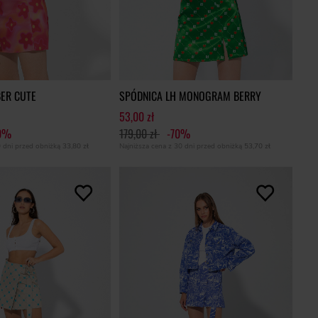
ER CUTE
SPÓDNICA LH MONOGRAM BERRY
53,00 zł
0%
179,00 zł
-70%
0 dni przed obniżką
33,80 zł
Najniższa cena z 30 dni przed obniżką
53,70 zł