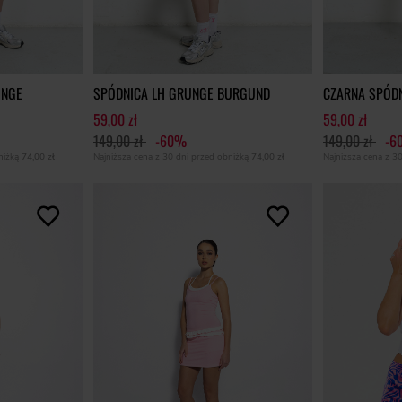
UNGE
SPÓDNICA LH GRUNGE BURGUND
CZARNA SPÓD
59,00 zł
59,00 zł
149,00 zł
-60%
149,00 zł
-6
bniżką
74,00 zł
Najniższa cena z 30 dni przed obniżką
74,00 zł
Najniższa cena z 3