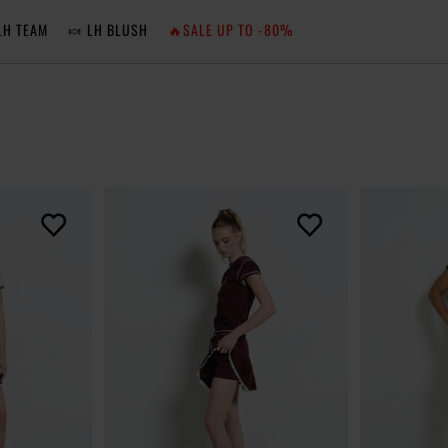
LH TEAM
🍬 LH BLUSH
🔥SALE UP TO -80%
MA
ZA
NIE 
ZA