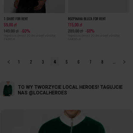
T-SHIRT FOR RENT
ROZPINANA BLUZA FOR RENT
59,00 zł
115,00 zł
149,00 zł
-60%
289,00 zł
-60%
Najniższa cena z 30 dni przed obniżką
Najniższa cena z 30 dni przed obniżką
74,00 zł
144,00 zł
1
2
3
4
5
6
7
8
...