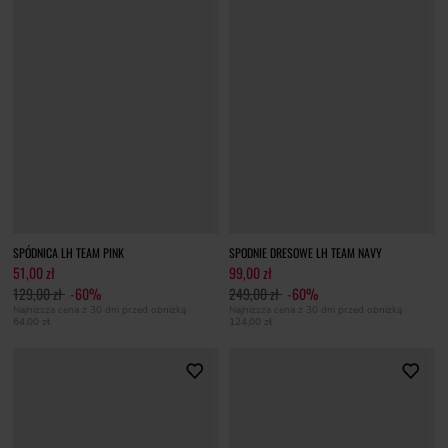
SPÓDNICA LH TEAM PINK
SPODNIE DRESOWE LH TEAM NAVY
51,00 zł
99,00 zł
129,00 zł
-60%
249,00 zł
-60%
Najniższa cena z 30 dni przed obniżką
Najniższa cena z 30 dni przed obniżką
64,00 zł
124,00 zł