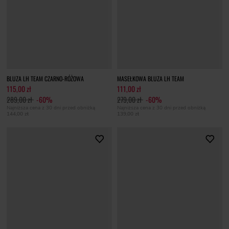
BLUZA LH TEAM CZARNO-RÓŻOWA
MASEŁKOWA BLUZA LH TEAM
115,00 zł
111,00 zł
289,00 zł
-60%
279,00 zł
-60%
Najniższa cena z 30 dni przed obniżką
Najniższa cena z 30 dni przed obniżką
144,00 zł
139,00 zł