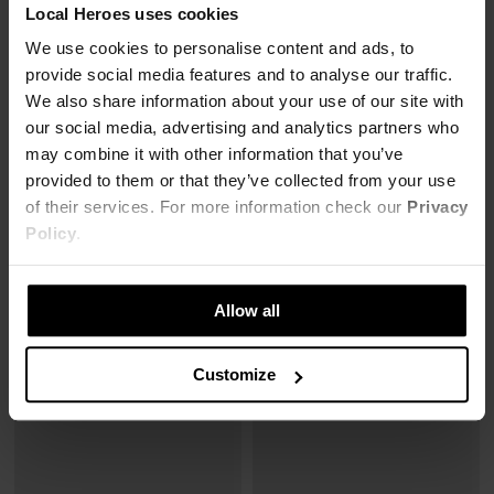
Local Heroes uses cookies
We use cookies to personalise content and ads, to
provide social media features and to analyse our traffic.
We also share information about your use of our site with
MĘSKA BLUZA AURA NIEBIESKA
BLUZA AURA DARK MOCHA
our social media, advertising and analytics partners who
123,00 zł
123,00 zł
may combine it with other information that you’ve
309,00 zł
-60%
309,00 zł
-60%
provided to them or that they’ve collected from your use
Najniższa cena z 30 dni przed obniżką
Najniższa cena z 30 dni przed obniżką
154,00 zł
154,00 zł
of their services. For more information check our
Privacy
Policy
.
Allow all
Customize