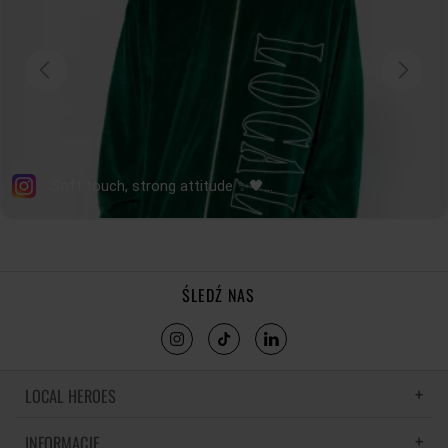
ŚLEDŹ NAS
LOCAL HEROES
INFORMACJE
LH MEMORIES