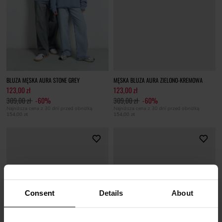
BLUZA MĘSKA AURA STONE GREY
MĘSKA BLUZA AURA ZIELONO-KREMOWA
123,00 zł
123,00 zł
309,00 zł
-60%
309,00 zł
-60%
Najniższa cena z 30 dni przed obniżką
Najniższa cena z 30 dni przed obniżką
154,00 zł
154,00 zł
Consent
Details
About