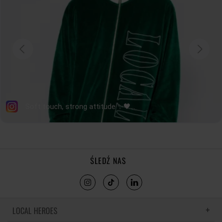
tolerancja wymiarów do +/- 2cm
Jak mierzymy nasze produkty?
ŚLEDŹ NAS
LOCAL HEROES