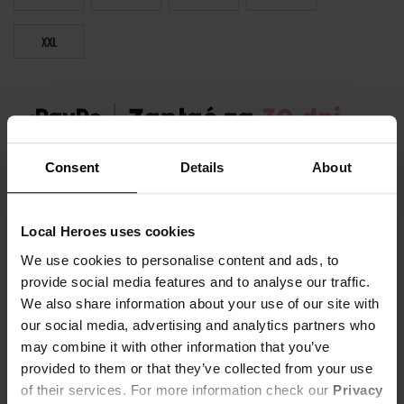
XXL
Consent
Details
About
Zamów dziś, a paczkę otrzymasz:
wt. 11.08 - czw. 13.08
OPIS I TABELA ROZMIARÓW
Local Heroes uses cookies
We use cookies to personalise content and ads, to
Marka produktu:
Local Heroes
provide social media features and to analyse our traffic.
Płeć:
Men
We also share information about your use of our site with
Kolor produktu:
Biały
our social media, advertising and analytics partners who
may combine it with other information that you’ve
provided to them or that they’ve collected from your use
Spróbujmy myśleć pozytywnie i docenić to, co dzieje się teraz na
of their services. For more information check our
Privacy
Pokaż więcej +
świecie (te dobre rzeczy). Ta lekko oversize biała koszulka z dużym