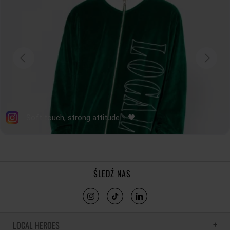
tolerancja wymiarów do +/- 2cm
Jak mierzymy nasze produkty?
ŚLEDŹ NAS
LOCAL HEROES