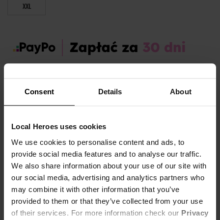
XXL
Zamów dziś, a paczkę otrzymasz:
pon. 10.08 - śr. 12.08
Consent
Details
About
OPIS I TABELA ROZMIARÓW
Local Heroes uses cookies
Sezon:
Jesień
We use cookies to personalise content and ads, to
Płeć:
Men
provide social media features and to analyse our traffic.
Materiał:
87% Bawełna,
13% Poliester
We also share information about your use of our site with
our social media, advertising and analytics partners who
Sportowy vibe, codzienny komfort.
may combine it with other information that you’ve
Pokaż więcej +
provided to them or that they’ve collected from your use
Męska bluza
Aura
w odcieniu niebieskiego to połączenie stylu,
of their services. For more information check our
Privacy