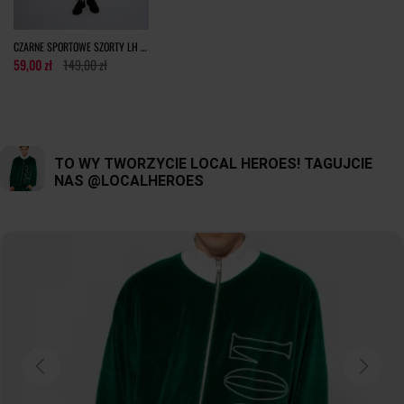
tolerancja wymiarów do +/- 2cm
CZARNE SPORTOWE SZORTY LH TEAM
Jak mierzymy nasze produkty?
59,00 zł
149,00 zł