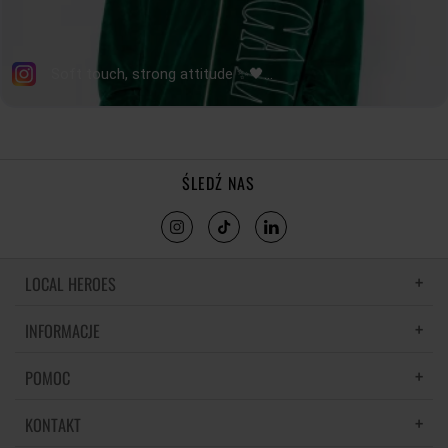
ŚLEDŹ NAS
LOCAL HEROES
INFORMACJE
LH MEMORIES
MATERIAŁY I PIELĘGNACJA
POMOC
POLITYKA PRYWATNOŚCI
REGULAMIN
KONTAKT
CZĘSTE PYTANIA
REGULAMINY PROMOCJI