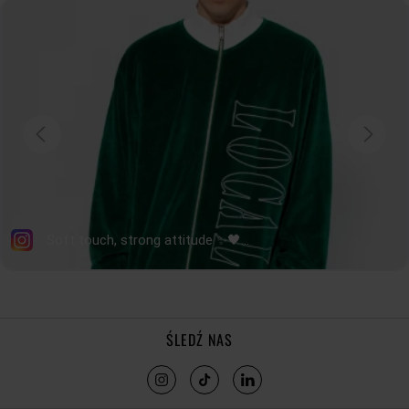
DOŁU
DŁUGOŚĆ
56
57
58
59
60
61
RĘKAWA
tolerancja wymiarów do +/- 2cm
Jak mierzymy nasze produkty?
ŚLEDŹ NAS