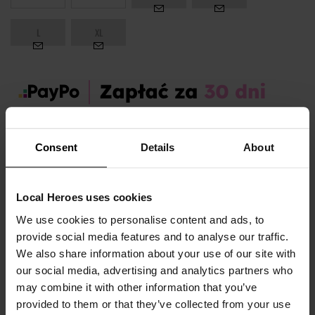
L
XL
Zamów dziś, a paczkę otrzymasz:
pon. 10.08 - śr. 12.08
Consent
Details
About
OPIS I TABELA ROZMIARÓW
Local Heroes uses cookies
Sezon:
Jesień
We use cookies to personalise content and ads, to
Marka produktu:
Local Heroes
provide social media features and to analyse our traffic.
Płeć:
Women
We also share information about your use of our site with
our social media, advertising and analytics partners who
Kolor produktu:
Zielony
may combine it with other information that you’ve
Materiał:
87% Bawełna,
13% Poliester
provided to them or that they’ve collected from your use
Pokaż więcej +