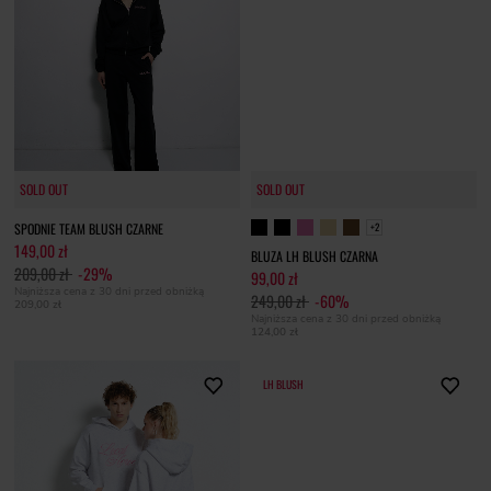
SOLD OUT
SOLD OUT
SOLD OUT
SPODNIE TEAM BLUSH CZARNE
+2
149,00 zł
BLUZA LH BLUSH CZARNA
209,00 zł
-29%
99,00 zł
Najniższa cena z 30 dni przed obniżką
249,00 zł
-60%
209,00 zł
Najniższa cena z 30 dni przed obniżką
124,00 zł
LH BLUSH