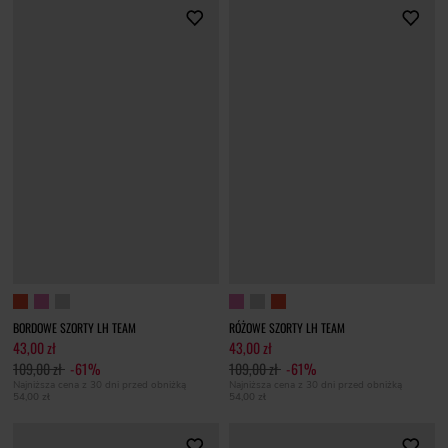
BORDOWE SZORTY LH TEAM
RÓŻOWE SZORTY LH TEAM
43,00 zł
43,00 zł
109,00 zł
-61%
109,00 zł
-61%
Najniższa cena z 30 dni przed obniżką
Najniższa cena z 30 dni przed obniżką
54,00 zł
54,00 zł