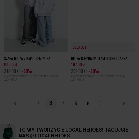
SOLD OUT
SOLD OUT
SZARA BLUZA Z KAPTUREM AURA
BLUZA ROZPINANA TEAM BLUSH CZARNA
99,00 zł
107,00 zł
249,00 zł
-60%
269,00 zł
-60%
Najniższa cena z 30 dni przed obniżką
Najniższa cena z 30 dni przed obniżką
124,00 zł
134,00 zł
1
2
3
4
5
6
7
...