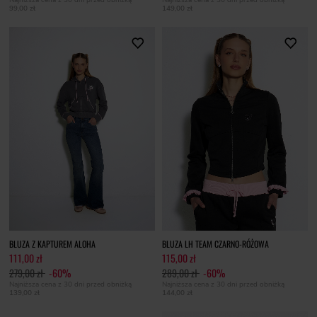
99,00 zł
149,00 zł
BLUZA Z KAPTUREM ALOHA
BLUZA LH TEAM CZARNO-RÓŻOWA
111,00 zł
115,00 zł
279,00 zł
-60%
289,00 zł
-60%
Najniższa cena z 30 dni przed obniżką
Najniższa cena z 30 dni przed obniżką
139,00 zł
144,00 zł