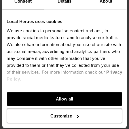
Consent
Details
About
Local Heroes uses cookies
We use cookies to personalise content and ads, to
provide social media features and to analyse our traffic.
We also share information about your use of our site with
our social media, advertising and analytics partners who
may combine it with other information that you’ve
SPÓDNICA LH TEAM PINK
CZARNO-RÓŻOWE SPODNIE LH TEAM
provided to them or that they’ve collected from your use
51,00 zł
83,00 zł
of their services. For more information check our
Privacy
129,00 zł
-60%
209,00 zł
-60%
Policy
.
Najniższa cena z 30 dni przed obniżką
Najniższa cena z 30 dni przed obniżką
64,00 zł
104,00 zł
Allow all
Customize