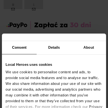
M
L
Zamów dziś, a paczkę otrzymasz:
pt. 07.08 - pon. 10.08
Consent
Details
About
OPIS I TABELA ROZMIARÓW
Local Heroes uses cookies
Marka produktu:
Local Heroes
Płeć:
Women
We use cookies to personalise content and ads, to
provide social media features and to analyse our traffic.
Kolor produktu:
Niebieski
We also share information about your use of our site with
Materiał:
87% Bawełna,
13% Poliester
our social media, advertising and analytics partners who
may combine it with other information that you’ve
Pokaż więcej +
provided to them or that they’ve collected from your use
Produkt Oversize - zalecamy wybór mniejszego rozmiaru.
of their services. For more information check our
Privacy