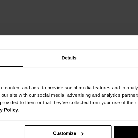
DŁUGOŚĆ PRZODU
41cm
tolerancja wymiarów do +/- 2cm
Jak mierzymy nasze produkty?
Details
e content and ads, to provide social media features and to analy
 our site with our social media, advertising and analytics partn
 provided to them or that they’ve collected from your use of thei
y Policy
.
Customize