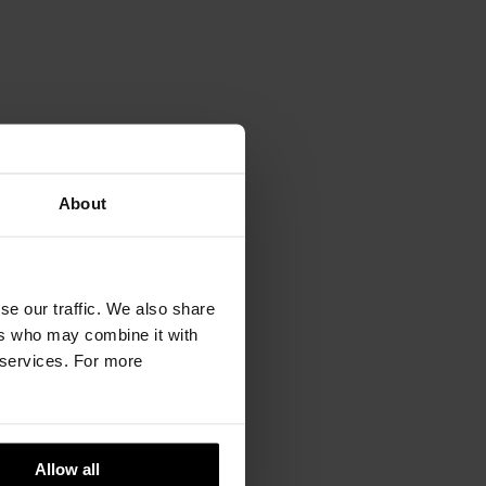
42cm
43cm
44cm
About
se our traffic. We also share
ers who may combine it with
r services. For more
Allow all