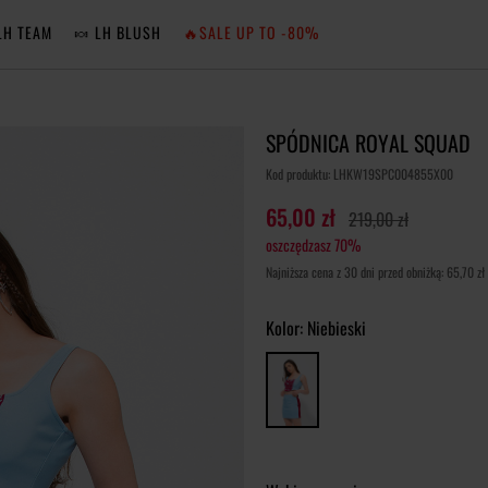
LH TEAM
🍬 LH BLUSH
🔥SALE UP TO -80%
MA
SPÓDNICA ROYAL SQUAD
ZA
Kod produktu: LHKW19SPC004855X00
65,00 zł
219,00 zł
oszczędzasz 70%
NIE 
Najniższa cena z 30 dni przed obniżką: 65,70 zł
ZA
Kolor:
Niebieski