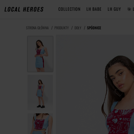
COLLECTION
LH BABE
LH GUY
🎯 
STRONA GŁÓWNA
PRODUKTY
DOŁY
SPÓDNICE