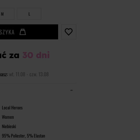
M
L
OSZYKA
masz:
wt. 11.08 - czw. 13.08
Local Heroes
Women
Niebieski
95% Poliester,
5% Elastan