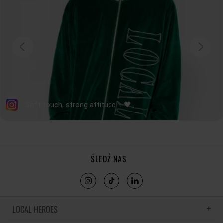
tolerancja wymiarów do +/- 2cm
Jak mierzymy nasze produkty?
ŚLEDŹ NAS
LOCAL HEROES