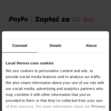
Zamów dziś, a paczkę otrzymasz:
wt. 11.08 - czw. 13.08
Consent
Details
About
OPIS I TABELA ROZMIARÓW
Sezon:
Zima
Local Heroes uses cookies
Marka produktu:
Local Heroes
We use cookies to personalise content and ads, to
Płeć:
Women
provide social media features and to analyse our traffic.
Kolor produktu:
Czerwony
We also share information about your use of our site with
our social media, advertising and analytics partners who
Materiał:
80% Bawełna,
20% Poliester
Pokaż więcej +
may combine it with other information that you’ve
provided to them or that they’ve collected from your use
LH GRUNGE BURGUND SKIRT - MOOD: REBEL VIBES
of their services. For more information check our
Privacy