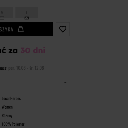
M
L
OSZYKA
masz:
pon. 10.08 - śr. 12.08
Local Heroes
Women
Różowy
100% Poliester