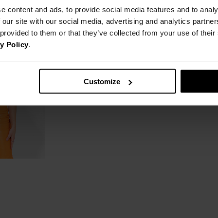
W BIODRACH
e content and ads, to provide social media features and to analy
 our site with our social media, advertising and analytics partn
SZEROKOŚĆ DOŁU
51
 provided to them or that they’ve collected from your use of thei
y Policy
.
DŁUGOŚĆ PRZODU
38
Jak mierzymy nasze produkty?
Customize