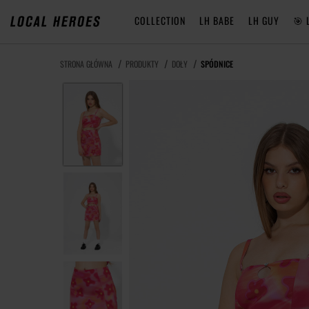
COLLECTION
LH BABE
LH GUY
🎯 
STRONA GŁÓWNA
PRODUKTY
DOŁY
SPÓDNICE