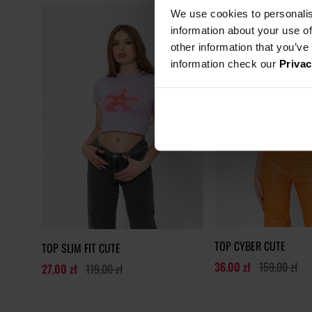
We use cookies to personalis
information about your use of
other information that you’ve
information check our
Privac
TOP CYBER CUTE
TOP SLIM FIT CUTE
36,00 zł
159,00 zł
27,00 zł
119,00 zł