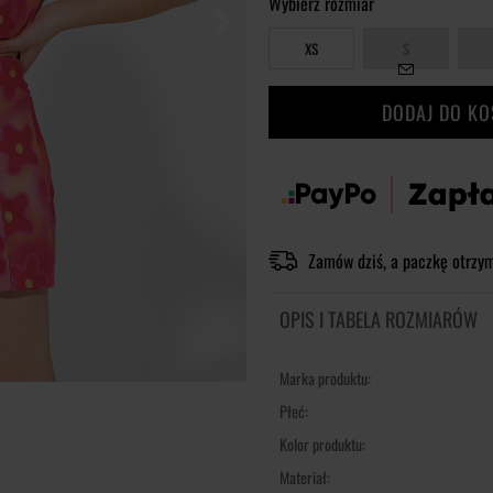
Wybierz rozmiar
XS
S
DODAJ DO K
Zamów dziś, a paczkę otrzy
OPIS I TABELA ROZMIARÓW
Marka produktu:
Płeć:
Kolor produktu:
Materiał: