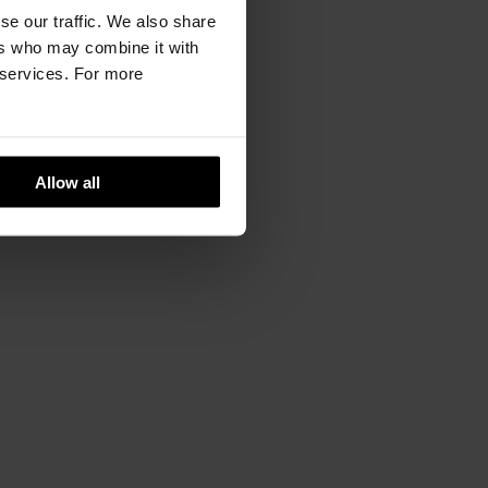
se our traffic. We also share
ers who may combine it with
cm
53cm
55cm
57cm
r services. For more
cm
39cm
40cm
41cm
Allow all