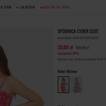
LH TEAM
🍬 LH BLUSH
🔥SALE UP TO -80%
MA
SPÓDNICA CYBER CUTE
ZA
Kod produktu: LHKW19SPC004130X00
33,00 zł
169,00 zł
oszczędzasz 80%
NIE 
Najniższa cena z 30 dni przed obniżką: 33,80 zł
ZA
Kolor:
Różowy