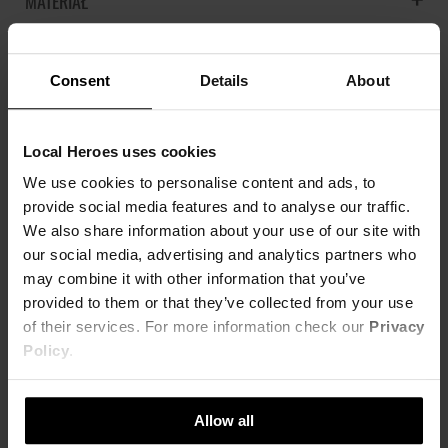
MATERIAŁ
prostym szwem.
100% Poliester
KOSZT DOSTAWY
Regular fit
Consent
Details
About
100% poliester
SZCZEGÓŁOWE INFORMACJE
NAJTAŃSZA DOSTAWA OD 16,99 PLN
Modelka ma na sobie rozmiar S
DARMOWA DOSTAWA OD 399 PLN
ZWROTY
Nazwa produktu:
SPÓDNICA TRIPPY
Local Heroes uses cookies
Wzrost modelki: 176 cm
Kod produktu:
LHKS22SPC0001COLMU
We use cookies to personalise content and ads, to
OPINIE
Możesz dokonać zwrotu produktu w ciągu 14 dni od otrzymania
XS
S
M
L
Marka:
Local Heroes
provide social media features and to analyse our traffic.
zamówienia. Więcej informacji znajdziesz
tutaj
.
We also share information about your use of our site with
Producent:
Greenpoint S.A., ul. Domagały 3, 30-
SZEROKOŚĆ W TALII
32cm
34cm
36cm
38cm
741 Kraków -
Kontakt
our social media, advertising and analytics partners who
may combine it with other information that you’ve
Kategoria:
Strona główna
,
Produkty
,
Doły
,
STWÓRZ ZESTAW
SZEROKOŚĆ
46cm
48cm
50cm
52cm
Spódnice
provided to them or that they’ve collected from your use
W BIODRACH
of their services. For more information check our
Privacy
Kolor:
Niebieski
Policy
.
Rozmiar:
XS
,
S
,
M
,
L
SZEROKOŚĆ DOŁU
51cm
53cm
55cm
57cm
DŁUGOŚĆ PRZODU
39cm
40cm
41cm
42cm
Allow all