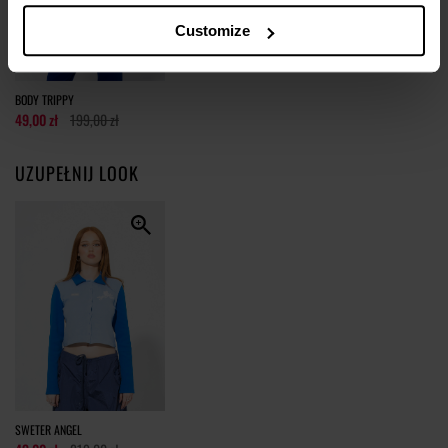
tolerancja wymiarów do +/- 2cm
Customize
Jak mierzymy nasze produkty?
BODY TRIPPY
49,00 zł
199,00 zł
UZUPEŁNIJ LOOK
SWETER ANGEL