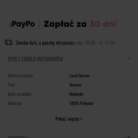
Zamów dziś, a paczkę otrzymasz:
pon. 10.08 - śr. 12.08
OPIS I TABELA ROZMIARÓW
Marka produktu:
Local Heroes
Płeć:
Women
Kolor produktu:
Niebieski
Materiał:
100% Poliester
Pokaż więcej +
Krótka, trapezowa spódnica z nadrukiem w kolorową kratkę. Z
przodu kryty zamek z możliwością rozsunięcia po całej długości.
Silikonowy emblemat Local Heroes na dole. Dół zakończony