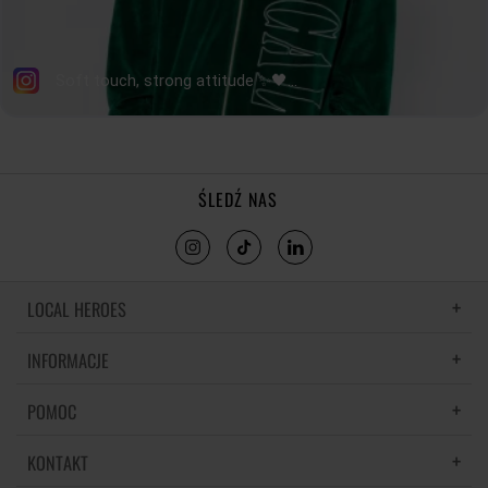
ŚLEDŹ NAS
LOCAL HEROES
INFORMACJE
LH MEMORIES
MATERIAŁY I PIELĘGNACJA
POMOC
POLITYKA PRYWATNOŚCI
REGULAMIN
KONTAKT
CZĘSTE PYTANIA
REGULAMINY PROMOCJI