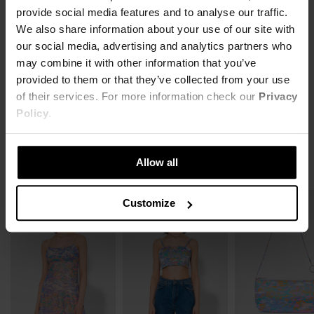
KOSZT DOSTAWY
100% poliester
provide social media features and to analyse our traffic.
We also share information about your use of our site with
SZCZEGÓŁOWE INFORMACJE
NAJTAŃSZA DOSTAWA OD 16,99 PLN
Modelka ma na sobie rozmiar S
our social media, advertising and analytics partners who
DARMOWA DOSTAWA OD 399 PLN
may combine it with other information that you’ve
ZWROTY
Nazwa produktu:
SPÓDNICA PARADISE
Wzrost modelki: 177 cm
provided to them or that they’ve collected from your use
Kod produktu:
LHKS23SPC008255X00
of their services. For more information check our
Privacy
OPINIE
XS
S
M
L
Możesz dokonać zwrotu produktu w ciągu 14 dni od otrzymania
Marka:
Local Heroes
Policy
.
zamówienia. Więcej informacji znajdziesz
tutaj
.
Producent:
Greenpoint S.A., ul. Domagały 3, 30-
SZEROKOŚĆ W TALII
32cm
34cm
36cm
38cm
741 Kraków -
Kontakt
SZEROKOŚĆ
46cm
48cm
50cm
52cm
Allow all
Kategoria:
Strona główna
,
Produkty
,
Doły
,
STWÓRZ ZESTAW
W BIODRACH
Spódnice
Kolor:
Niebieski
Customize
SZEROKOŚĆ DOŁU
51cm
53cm
55cm
57cm
Rozmiar:
XS
,
S
,
M
,
L
DŁUGOŚĆ
38cm
39cm
40cm
41cm
Jak mierzymy nasze produkty?