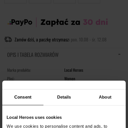
Zamów dziś, a paczkę otrzymasz:
pon. 10.08 - śr. 12.08
OPIS I TABELA ROZMIARÓW
Marka produktu:
Local Heroes
Płeć:
Women
Kolor produktu:
Niebieski
Consent
Details
About
Krótka spódnica z nadrukiem inspirowanym motywem moro.
Pokaż więcej +
Regular fit
Local Heroes uses cookies
Rozcięcie z przodu
We use cookies to personalise content and ads, to