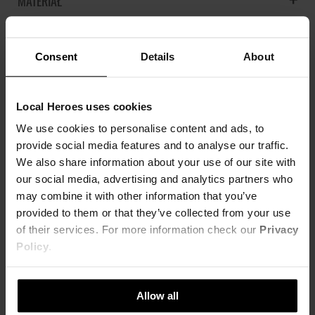
MATERIAŁ
Regular fit
100% Poliester
100% poliester
KOSZT DOSTAWY
Consent
Details
About
Modelka ma na sobie rozmiar S
SZCZEGÓŁOWE INFORMACJE
NAJTAŃSZA DOSTAWA OD 16,99 PLN
Wzrost modelki: 177 cm
DARMOWA DOSTAWA OD 399 PLN
ZWROTY
Nazwa produktu:
SPÓDNICA LH MONOGRAM BERRY
Local Heroes uses cookies
XS
S
M
L
Kod produktu:
LHKS22SPC005177X00
We use cookies to personalise content and ads, to
OPINIE
Możesz dokonać zwrotu produktu w ciągu 14 dni od otrzymania
SZEROKOŚĆ W TALII
31cm
33cm
35cm
37cm
Marka:
Local Heroes
provide social media features and to analyse our traffic.
zamówienia. Więcej informacji znajdziesz
tutaj
.
We also share information about your use of our site with
Producent:
Greenpoint S.A., ul. Domagały 3, 30-
SZEROKOŚĆ
46cm
48cm
50cm
52cm
741 Kraków -
Kontakt
our social media, advertising and analytics partners who
W BIODRACH
may combine it with other information that you’ve
Kategoria:
Strona główna
,
Produkty
,
Doły
,
STWÓRZ ZESTAW
Spódnice
provided to them or that they’ve collected from your use
SZEROKOŚĆ DOŁU
51cm
53cm
55cm
57cm
of their services. For more information check our
Privacy
Kolor:
Zielony
Policy
.
Rozmiar:
XS
,
S
,
M
,
L
DŁUGOŚĆ PRZODU
38.5cm
39.5cm
41.5cm
40.5cm
Allow all
tolerancja wymiarów do +/- 2cm