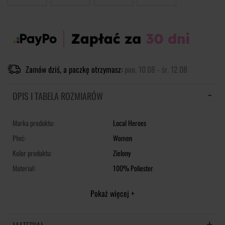
Zamów dziś, a paczkę otrzymasz:
pon. 10.08 - śr. 12.08
OPIS I TABELA ROZMIARÓW
Marka produktu:
Local Heroes
Płeć:
Women
Kolor produktu:
Zielony
Materiał:
100% Poliester
Pokaż więcej +
Zielona spódnica z monogramem LH i nadrukiem truskawek na
całej powierzchni. Rozcięcie z przodu i zamek błyskawiczny z tyłu.