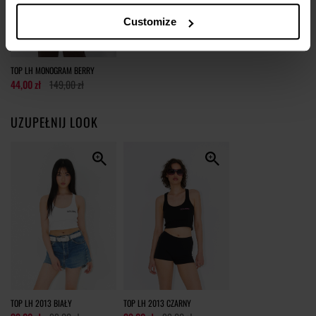
Customize
Jak mierzymy nasze produkty?
TOP LH MONOGRAM BERRY
44,00 zł
149,00 zł
UZUPEŁNIJ LOOK
TOP LH 2013 BIAŁY
TOP LH 2013 CZARNY