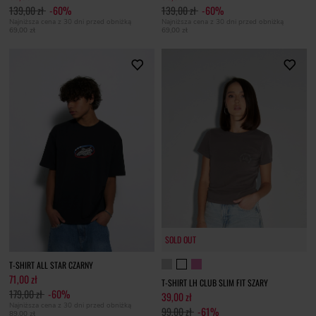
139,00 zł
-60%
139,00 zł
-60%
Najniższa cena z 30 dni przed obniżką
Najniższa cena z 30 dni przed obniżką
69,00 zł
69,00 zł
SOLD OUT
T-SHIRT ALL STAR CZARNY
71,00 zł
T-SHIRT LH CLUB SLIM FIT SZARY
179,00 zł
-60%
39,00 zł
Najniższa cena z 30 dni przed obniżką
99,00 zł
-61%
89,00 zł