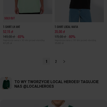
SOLD OUT
SOLD OUT
T-SHIRT LH ANT
T-SHIRT LOCAL MAFIA
52,15 zł
35,00 zł
149,00 zł
-65%
179,00 zł
-80%
Najniższa cena z 30 dni przed obniżką
Najniższa cena z 30 dni przed obniżką
67,05 zł
35,80 zł
1
2