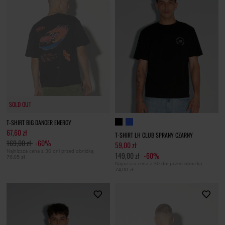
SOLD OUT
SOLD OUT
T-SHIRT BIG DANGER ENERGY
67,60 zł
T-SHIRT LH CLUB SPRANY CZARNY
169,00 zł
-60%
59,00 zł
Najniższa cena z 30 dni przed obniżką
149,00 zł
-60%
76,05 zł
Najniższa cena z 30 dni przed obniżką
74,00 zł