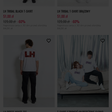
LH TRIBAL BLACH T-SHIRT
LH TRIBAL T-SHIRT BRĄZOWY
51,00 zł
51,00 zł
129,00 zł
-60%
129,00 zł
-60%
Najniższa cena z 30 dni przed obniżką
Najniższa cena z 30 dni przed obniżką
64,00 zł
64,00 zł
LH ROSES WHITE TEE
T-SHIRT SZPONCIĆ MŁODZIEŻOWE SŁOWO