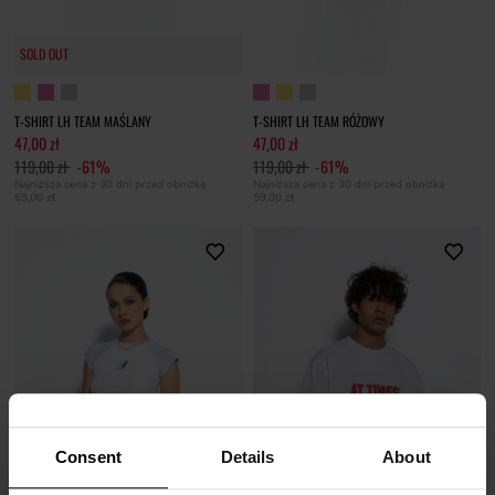
SOLD OUT
T-SHIRT LH TEAM MAŚLANY
T-SHIRT LH TEAM RÓŻOWY
47,00 zł
47,00 zł
119,00 zł
-61%
119,00 zł
-61%
Najniższa cena z 30 dni przed obniżką
Najniższa cena z 30 dni przed obniżką
69,00 zł
59,00 zł
Consent
Details
About