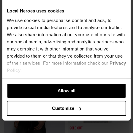
Local Heroes uses cookies
T-SHIRT LH TEAM BIAŁY
T-SHIRT ALL YOU CAN DO
We use cookies to personalise content and ads, to
51,00 zł
55,00 zł
provide social media features and to analyse our traffic.
129,00 zł
-60%
139,00 zł
-60%
We also share information about your use of our site with
Najniższa cena z 30 dni przed obniżką
Najniższa cena z 30 dni przed obniżką
64,00 zł
69,00 zł
our social media, advertising and analytics partners who
may combine it with other information that you’ve
ROYAL HEROES
provided to them or that they’ve collected from your use
of their services. For more information check our
Privacy
Policy
.
Allow all
Customize
SOLD OUT
SOLD OUT