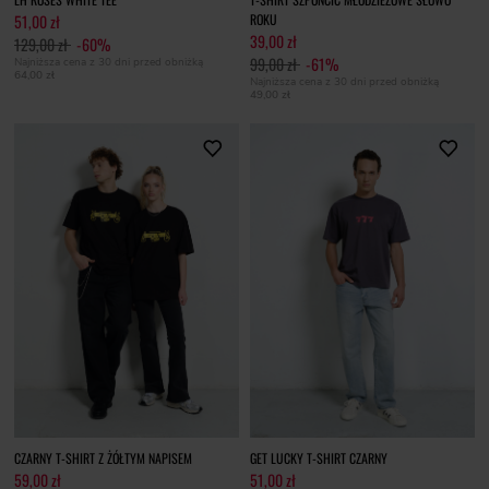
51,00 zł
ROKU
39,00 zł
129,00 zł
-60%
99,00 zł
-61%
Najniższa cena z 30 dni przed obniżką
64,00 zł
Najniższa cena z 30 dni przed obniżką
49,00 zł
CZARNY T-SHIRT Z ŻÓŁTYM NAPISEM
GET LUCKY T-SHIRT CZARNY
59,00 zł
51,00 zł