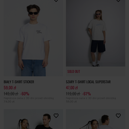
SOLD OUT
SOLD OUT
BIAŁY T-SHIRT STICKER
SZARY T-SHIRT LOCAL SUPERSTAR
59,00 zł
47,00 zł
149,00 zł
-60%
119,00 zł
-61%
Najniższa cena z 30 dni przed obniżką
Najniższa cena z 30 dni przed obniżką
74,00 zł
59,00 zł