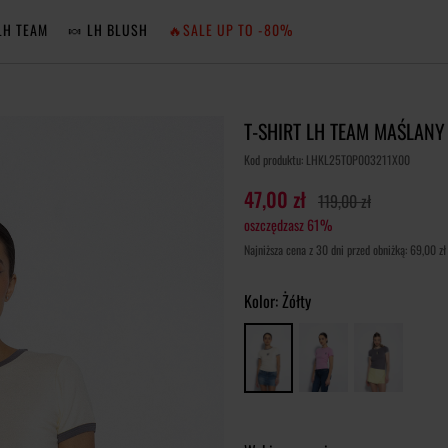
LH TEAM
🍬 LH BLUSH
🔥SALE UP TO -80%
MA
T-SHIRT LH TEAM MAŚLANY
ZA
Kod produktu: LHKL25TOP003211X00
47,00 zł
119,00 zł
oszczędzasz 61%
NIE 
Najniższa cena z 30 dni przed obniżką: 69,00 zł
ZA
Kolor:
Żółty