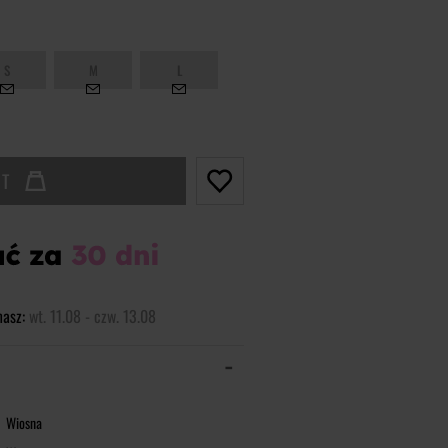
S
M
L
UT
masz:
wt. 11.08 - czw. 13.08
Wiosna