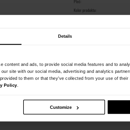
Płeć:
Kolor produktu:
Materiał:
Pok
Nie jesteśmy zbyt cool for schoo
Details
Nowy LH Team Merch już dostępn
Żółty slim fit t-shirt z kontras
MATERIAŁ
przodu.
100% Bawełna
e content and ads, to provide social media features and to analy
KOSZT DOSTAWY
Slim fit
 our site with our social media, advertising and analytics partn
100% bawełna
 provided to them or that they’ve collected from your use of thei
SZCZEGÓŁOWE INFORMACJE
NAJTAŃSZA DOSTAWA OD 16,99 
y Policy
.
Modelka ma na sobie rozmiar S
DARMOWA DOSTAWA OD 399 P
ZWROTY
Nazwa produktu:
Wzrost modelki: 174 cm
Kod produktu:
OPINIE
Customize
Możesz dokonać zwrotu produktu
XXS
X
Marka:
zamówienia. Więcej informacji z
DŁUGOŚĆ
Producent:
CAŁKOWITA
51
52