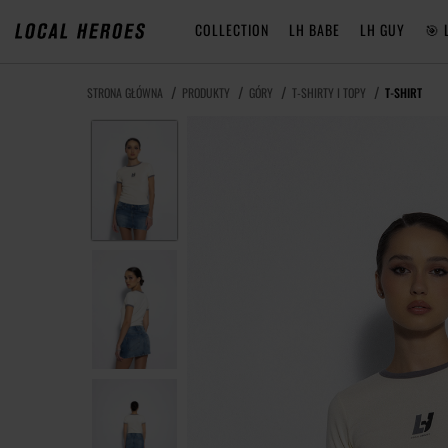
COLLECTION
LH BABE
LH GUY
🎯 
STRONA GŁÓWNA
PRODUKTY
GÓRY
T-SHIRTY I TOPY
T-SHIRT