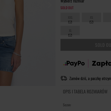
Wybierz rozmiar
SOLD OUT
XXS
XS
XL
SOLD O
Zamów dziś, a paczkę otrzy
OPIS I TABELA ROZMIARÓW
Sezon: