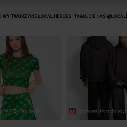
SZEROKOŚĆ
Kategoria:
PRZODU
30
32
SZEROKOŚ
Kolor:
DOŁU
29
31
Rozmiar:
DŁUGOŚĆ
RĘKAWA
14
14,
tolerancja wymiarów do +/- 2cm
Jak mierzymy nasze produkty?