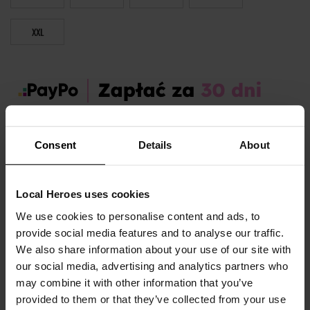
XXL
Zamów dziś, a paczkę otrzymasz:
wt. 11.08 - czw. 13.08
Consent
Details
About
OPIS I TABELA ROZMIARÓW
Local Heroes uses cookies
Sezon:
Wiosna
We use cookies to personalise content and ads, to
Marka produktu:
Local Heroes
provide social media features and to analyse our traffic.
Płeć:
Men
We also share information about your use of our site with
our social media, advertising and analytics partners who
Kolor produktu:
Szary
may combine it with other information that you’ve
Materiał:
100% Bawełna
provided to them or that they’ve collected from your use
Pokaż więcej +