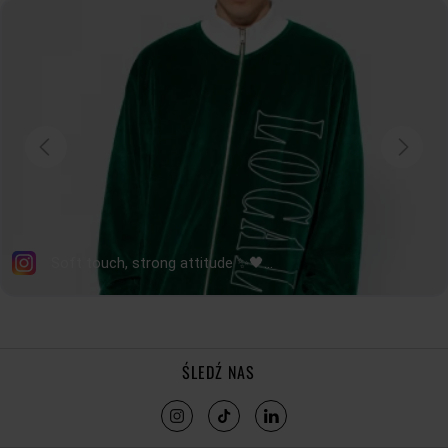
DOŁU
52
55
58
61
64
DŁUGOŚĆ
RĘKAWA
22,5
23
23,5
24
24,5
tolerancja wymiarów do +/- 2cm
Jak mierzymy nasze produkty?
ŚLEDŹ NAS