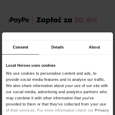
Zamów dziś, a paczkę otrzymasz:
wt. 11.08 - czw. 13.08
Consent
Details
About
OPIS I TABELA ROZMIARÓW
Sezon:
Wiosna
Local Heroes uses cookies
Marka produktu:
Local Heroes
We use cookies to personalise content and ads, to
Płeć:
Women
provide social media features and to analyse our traffic.
Kolor produktu:
Biały
We also share information about your use of our site with
our social media, advertising and analytics partners who
Materiał:
100% Bawełna
Pokaż więcej +
may combine it with other information that you’ve
provided to them or that they’ve collected from your use
OG koszulka Local Heroes w nowej odsłonie.
of their services. For more information check our
Privacy