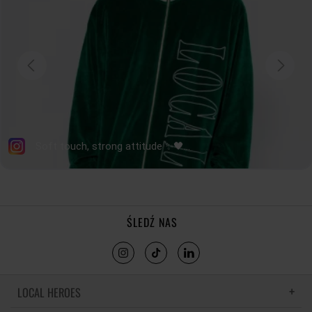
RĘKAWA
14,5
15
15,5
16
tolerancja wymiarów do +/- 2cm
Jak mierzymy nasze produkty?
ŚLEDŹ NAS
LOCAL HEROES