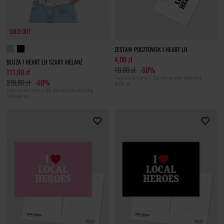
SOLD OUT
ZESTAW POCZTÓWEK I HEART LH
4,00 zł
BLUZA I HEART LH SZARY MELANŻ
10,00 zł
-60%
111,00 zł
Najniższa cena z 30 dni przed obniżką
279,00 zł
-60%
5,00 zł
Najniższa cena z 30 dni przed obniżką
139,00 zł