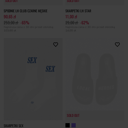
SOLD OUT
SOLD OUT
SOLD OUT
SOLD OUT
SPODNIE LH CLUB CZARNE MĘSKIE
SKARPETKI LH STAR
90,65 zł
11,00 zł
259,00 zł
-65%
29,00 zł
-62%
Najniższa cena z 30 dni przed obniżką
Najniższa cena z 30 dni przed obniżką
103,60 zł
14,00 zł
SOLD OUT
SKARPETKI SEX