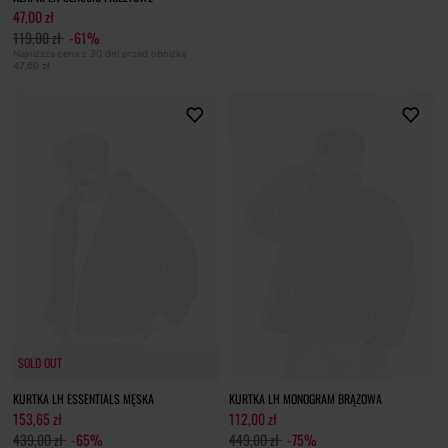
47,00 zł
119,00 zł
-61%
Najniższa cena z 30 dni przed obniżką
47,60 zł
SOLD OUT
SOLD OUT
KURTKA LH ESSENTIALS MĘSKA
KURTKA LH MONOGRAM BRĄZOWA
153,65 zł
112,00 zł
439,00 zł
-65%
449,00 zł
-75%