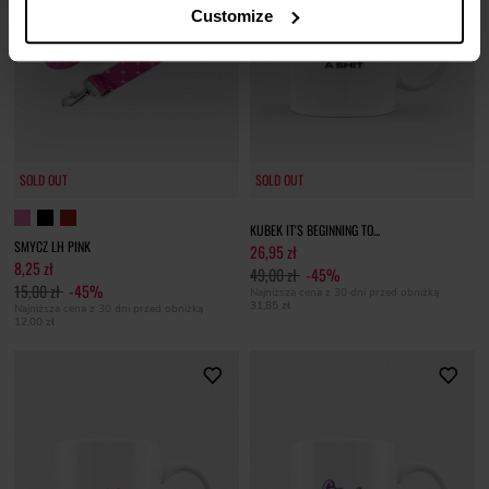
Customize
SOLD OUT
SOLD OUT
KUBEK IT'S BEGINNING TO...
SMYCZ LH PINK
26,95 zł
8,25 zł
49,00 zł
-45%
15,00 zł
-45%
Najniższa cena z 30 dni przed obniżką
31,85 zł
Najniższa cena z 30 dni przed obniżką
12,00 zł