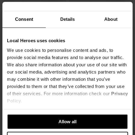
Consent
Details
About
Local Heroes uses cookies
We use cookies to personalise content and ads, to
SOLD OUT
SOLD OUT
provide social media features and to analyse our traffic.
We also share information about your use of our site with
our social media, advertising and analytics partners who
SMYCZ LH BURGUNDY AND PINK
SMYCZ LH BLACK
may combine it with other information that you’ve
8,25 zł
8,25 zł
15,00 zł
-45%
15,00 zł
-45%
provided to them or that they’ve collected from your use
Najniższa cena z 30 dni przed obniżką
Najniższa cena z 30 dni przed obniżką
of their services. For more information check our
Privacy
10,50 zł
10,50 zł
Policy
.
Allow all