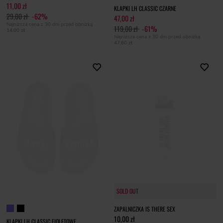
11,00 zł
KLAPKI LH CLASSIC CZARNE
29,00 zł
-62%
47,00 zł
Najniższa cena z 30 dni przed obniżką
119,00 zł
-61%
14,00 zł
Najniższa cena z 30 dni przed obniżką
47,60 zł
SOLD OUT
SOLD OUT
ZAPALNICZKA IS THERE SEX
10,00 zł
KLAPKI LH CLASSIC FIOLETOWE