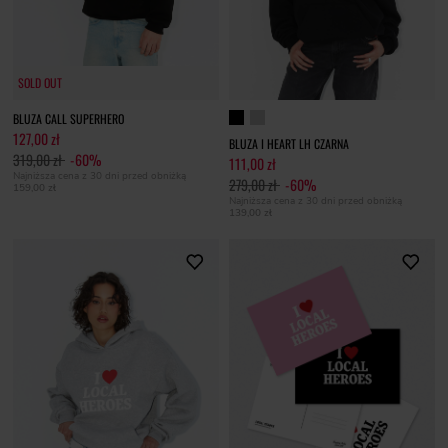
SOLD OUT
SOLD OUT
BLUZA CALL SUPERHERO
127,00 zł
BLUZA I HEART LH CZARNA
319,00 zł
-60%
111,00 zł
Najniższa cena z 30 dni przed obniżką
279,00 zł
-60%
159,00 zł
Najniższa cena z 30 dni przed obniżką
139,00 zł