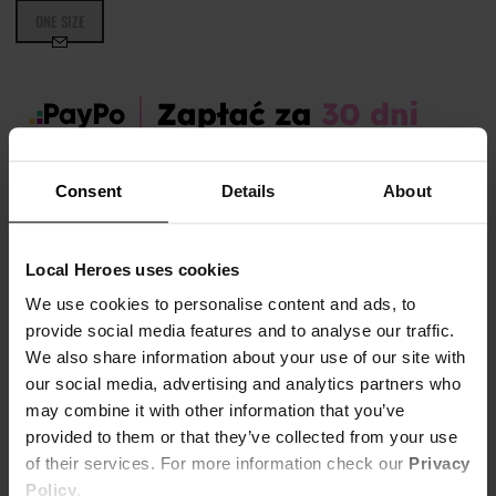
ONE SIZE
Zamów dziś, a paczkę otrzymasz:
wt. 11.08 - czw. 13.08
Consent
Details
About
OPIS I TABELA ROZMIARÓW
Local Heroes uses cookies
Marka produktu:
Local Heroes
We use cookies to personalise content and ads, to
Płeć:
Men,
Women,
Unisex
provide social media features and to analyse our traffic.
We also share information about your use of our site with
Kolor produktu:
Biały
our social media, advertising and analytics partners who
may combine it with other information that you’ve
Biały kubek z napisem "I <3 LOCAL HEROES".
provided to them or that they’ve collected from your use
Pokaż więcej +
of their services. For more information check our
Privacy
Średnica: 8cm
Policy
.