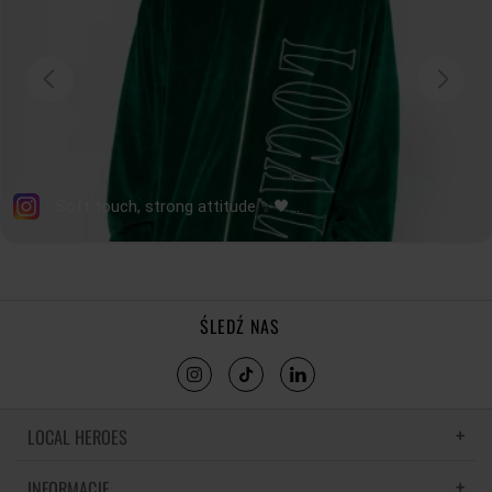
ŚLEDŹ NAS
LOCAL HEROES
INFORMACJE
LH MEMORIES