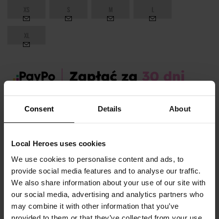
XS
S
M
L
XL
Zamów dziś, a paczkę otrzymasz:
wt. 11.08 - czw. 13.08
Consent
Details
About
OPIS I TABELA ROZMIARÓW
Local Heroes uses cookies
Marka produktu:
Local Heroes
We use cookies to personalise content and ads, to
provide social media features and to analyse our traffic.
Płeć:
Men
We also share information about your use of our site with
Kolor produktu:
Czarny
our social media, advertising and analytics partners who
Materiał:
87% Bawełna,
13% Poliester
may combine it with other information that you’ve
provided to them or that they’ve collected from your use