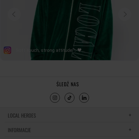
ŚLEDŹ NAS
LOCAL HEROES
INFORMACJE
LH MEMORIES
MATERIAŁY I PIELĘGNACJA