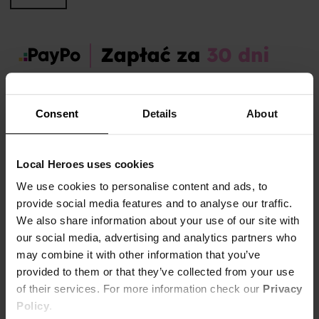
Zamów dziś, a paczkę otrzymasz:
pon. 10.08 - śr. 12.08
Consent
Details
About
OPIS I TABELA ROZMIARÓW
Local Heroes uses cookies
Marka produktu:
Local Heroes
We use cookies to personalise content and ads, to
Płeć:
Men
provide social media features and to analyse our traffic.
Kolor produktu:
Biały
We also share information about your use of our site with
our social media, advertising and analytics partners who
may combine it with other information that you’ve
Białe skarpetki z zielonym logo Local Heroes.
Pokaż więcej +
provided to them or that they’ve collected from your use
80% bawełna 15% poliamid 5% elastan
of their services. For more information check our
Privacy
Policy
.