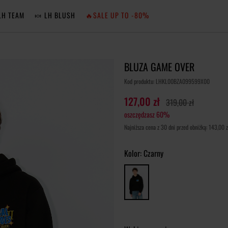
LH TEAM
🍬 LH BLUSH
🔥SALE UP TO -80%
MA
BLUZA GAME OVER
ZA
Kod produktu: LHKL00BZA099599X00
127,00 zł
319,00 zł
oszczędzasz 60%
NIE 
Najniższa cena z 30 dni przed obniżką: 143,00 z
ZA
Kolor:
Czarny