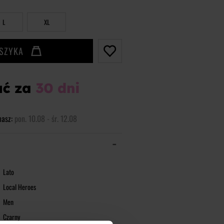
L
XL
OSZYKA
masz:
pon. 10.08 - śr. 12.08
Lato
Local Heroes
Men
Czarny