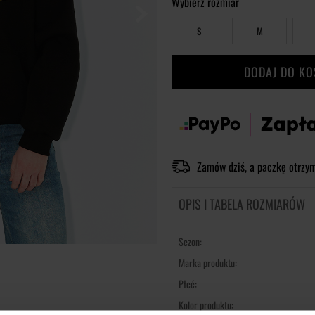
Wybierz rozmiar
S
M
DODAJ DO K
Zamów dziś, a paczkę otrzy
OPIS I TABELA ROZMIARÓW
Sezon:
Marka produktu:
Płeć:
Kolor produktu: