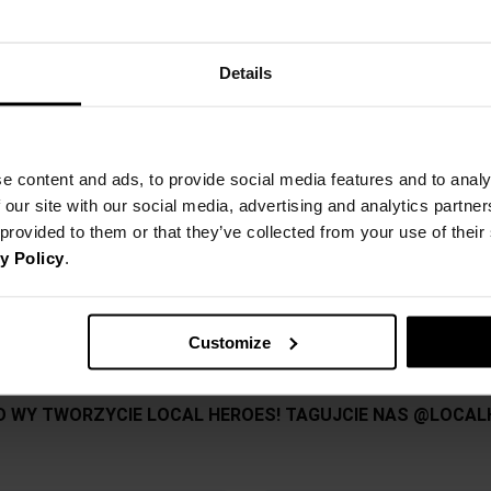
Pok
Na ten produkt obowiązuje kod 
Details
+48575530800 and get lucky
.
KOSZT DOSTAWY
Produkt Oversize
Czarna bluza z nadrukami z przod
SZCZEGÓŁOWE INFORMACJE
NAJTAŃSZA DOSTAWA OD 16,99 
przodu.
e content and ads, to provide social media features and to analy
 our site with our social media, advertising and analytics partn
DARMOWA DOSTAWA OD 399 P
ZWROTY
Nazwa produktu:
Oversize
 provided to them or that they’ve collected from your use of thei
Kod produktu:
80% bawełna i 20%poliester
y Policy
.
OPINIE
Możesz dokonać zwrotu produktu
Marka:
zamówienia. Więcej informacji z
Model ma na sobie rozmiar L
Producent:
Wzrost modela: 188 cm
Customize
Kategoria:
S
Kolor:
DŁUGOŚĆ
68cm
CAŁKOWITA
Rozmiar: