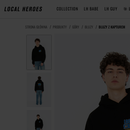
COLLECTION
LH BABE
LH GUY
🎯 
STRONA GŁÓWNA
PRODUKTY
GÓRY
BLUZY
BLUZY Z KAPTUREM