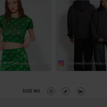
SZEROKOŚĆ
64cm
PRZODU
SZEROKOŚĆ
46cm
DOŁU
DŁUGOŚĆ RĘKAWA
62.5c
tolerancja wymiarów do +/- 2cm
ŚLEDŹ NAS