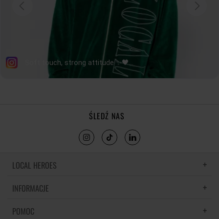
ŚLEDŹ NAS
LOCAL HEROES
INFORMACJE
LH MEMORIES
MATERIAŁY I PIELĘGNACJA
POMOC
POLITYKA PRYWATNOŚCI