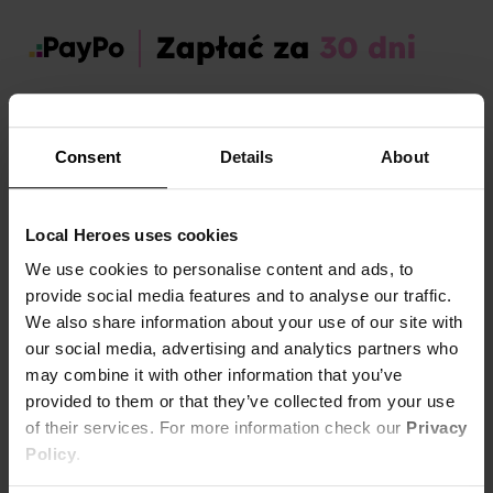
Zamów dziś, a paczkę otrzymasz:
pon. 10.08 - śr. 12.08
Consent
Details
About
OPIS I TABELA ROZMIARÓW
Marka produktu:
Local Heroes
Local Heroes uses cookies
Płeć:
Men,
Women,
Unisex
We use cookies to personalise content and ads, to
provide social media features and to analyse our traffic.
We also share information about your use of our site with
Pocztówka z wiśniami i logo Local Heroes.
our social media, advertising and analytics partners who
Wymiary: 10,5 cm × 14,8 cm (A6)
may combine it with other information that you’ve
Pokaż więcej +
provided to them or that they’ve collected from your use
of their services. For more information check our
Privacy
KOSZT DOSTAWY
Policy
.