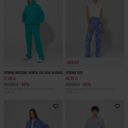
SOLD OUT
SPODNIE DRESOWE WORTH THE RISK WASHED
SPODNIE RIOT
51,00 zł
40,35 zł
259,00 zł
-80%
269,00 zł
-85%
Najniższa cena z 30 dni przed obniżką
Najniższa cena z 30 dni przed obniżką
51,80 zł
53,80 zł