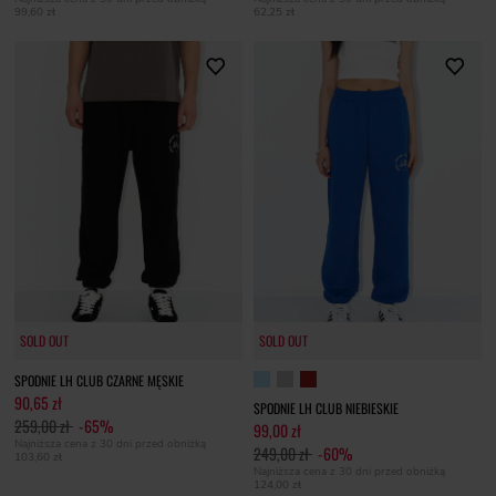
99,60 zł
62,25 zł
SOLD OUT
SOLD OUT
SOLD OUT
SPODNIE LH CLUB CZARNE MĘSKIE
90,65 zł
SPODNIE LH CLUB NIEBIESKIE
259,00 zł
-65%
99,00 zł
Najniższa cena z 30 dni przed obniżką
249,00 zł
-60%
103,60 zł
Najniższa cena z 30 dni przed obniżką
124,00 zł