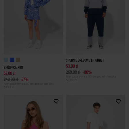
SPODNIE DRESOWE LH GHOST
53,00 zł
SPÓDNICA RIOT
269,00 zł
-80%
57,00 zł
Najniższa cena z 30 dni przed obniżką
249,00 zł
-77%
53,80 zł
Najniższa cena z 30 dni przed obniżką
57,27 zł