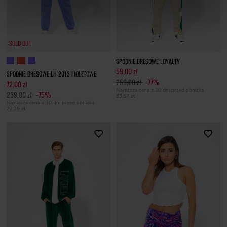
SOLD OUT
SPODNIE DRESOWE LOYALTY
59,00 zł
SPODNIE DRESOWE LH 2013 FIOLETOWE
259,00 zł
-77%
72,00 zł
Najniższa cena z 30 dni przed obniżką
289,00 zł
-75%
59,57 zł
Najniższa cena z 30 dni przed obniżką
72,25 zł