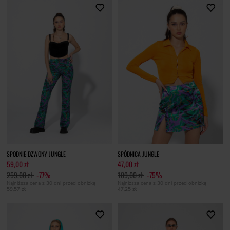
SPODNIE DZWONY JUNGLE
SPÓDNICA JUNGLE
59,00 zł
47,00 zł
259,00 zł
-77%
189,00 zł
-75%
Najniższa cena z 30 dni przed obniżką
Najniższa cena z 30 dni przed obniżką
59,57 zł
47,25 zł