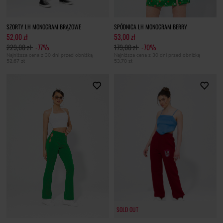
SZORTY LH MONOGRAM BRĄZOWE
SPÓDNICA LH MONOGRAM BERRY
52,00 zł
53,00 zł
229,00 zł
-77%
179,00 zł
-70%
Najniższa cena z 30 dni przed obniżką
Najniższa cena z 30 dni przed obniżką
52,67 zł
53,70 zł
SOLD OUT
SOLD OUT