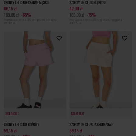
SZORTY LH CLUB CZARNE MĘSKIE
SZORTY LH CLUB BŁĘKITNE
66,15 zł
42,00 zł
189,00 zł
-65%
169,00 zł
-75%
Najniższa cena z 30 dni przed obniżką
Najniższa cena z 30 dni przed obniżką
81,27 zł
42,25 zł
SOLD OUT
SOLD OUT
SOLD OUT
SOLD OUT
SZORTY LH CLUB RÓŻOWE
SZORTY LH CLUB JASNOBEŻOWE
59,15 zł
59,15 zł