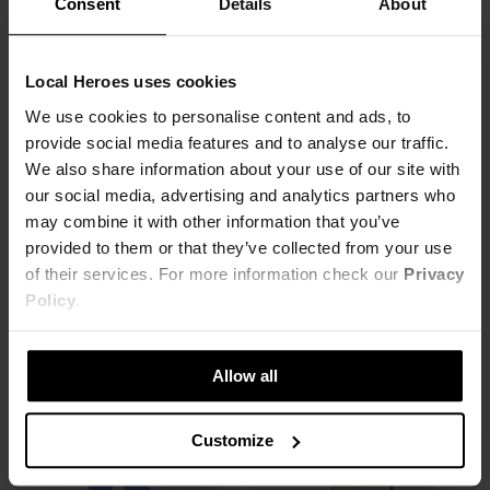
Consent
Details
About
Local Heroes uses cookies
SOLD OUT
SOLD OUT
We use cookies to personalise content and ads, to
provide social media features and to analyse our traffic.
We also share information about your use of our site with
SPODNIE DRESOWE LH 2013 PURPUROWE
SPODNIE DRESOWE LH 2013 CZERWONE
our social media, advertising and analytics partners who
57,00 zł
57,80 zł
may combine it with other information that you’ve
289,00 zł
-80%
289,00 zł
-80%
Najniższa cena z 30 dni przed obniżką
Najniższa cena z 30 dni przed obniżką
provided to them or that they’ve collected from your use
57,80 zł
72,25 zł
of their services. For more information check our
Privacy
Policy
.
Allow all
Customize