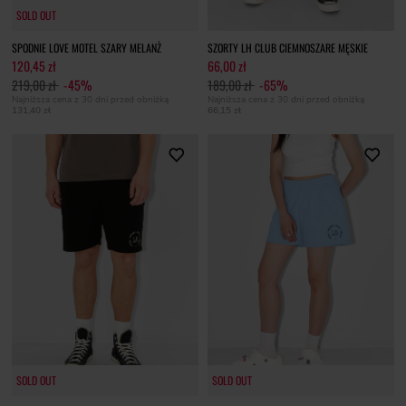
SOLD OUT
SOLD OUT
SPODNIE LOVE MOTEL SZARY MELANŻ
SZORTY LH CLUB CIEMNOSZARE MĘSKIE
120,45 zł
66,00 zł
219,00 zł
-45%
189,00 zł
-65%
Najniższa cena z 30 dni przed obniżką
Najniższa cena z 30 dni przed obniżką
131,40 zł
66,15 zł
SOLD OUT
SOLD OUT
SOLD OUT
SOLD OUT