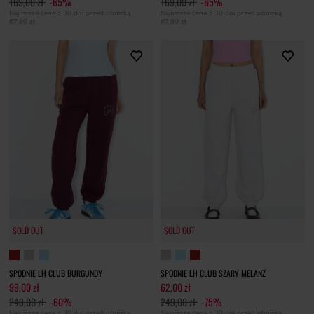
169,00 zł
-65%
169,00 zł
-65%
Najniższa cena z 30 dni przed obniżką
Najniższa cena z 30 dni przed obniżką
67,60 zł
67,60 zł
SOLD OUT
SOLD OUT
SPODNIE LH CLUB BURGUNDY
SPODNIE LH CLUB SZARY MELANŻ
99,00 zł
62,00 zł
249,00 zł
-60%
249,00 zł
-75%
Najniższa cena z 30 dni przed obniżką
Najniższa cena z 30 dni przed obniżką