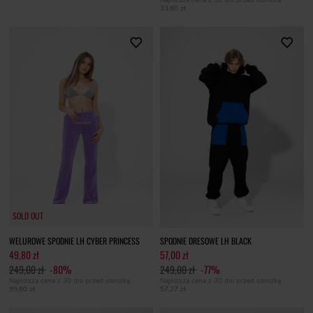
33,80 zł
SOLD OUT
SOLD OUT
WELUROWE SPODNIE LH CYBER PRINCESS
SPODNIE DRESOWE LH BLACK
49,80 zł
57,00 zł
249,00 zł
-80%
249,00 zł
-77%
Najniższa cena z 30 dni przed obniżką
Najniższa cena z 30 dni przed obniżką
99,60 zł
57,27 zł