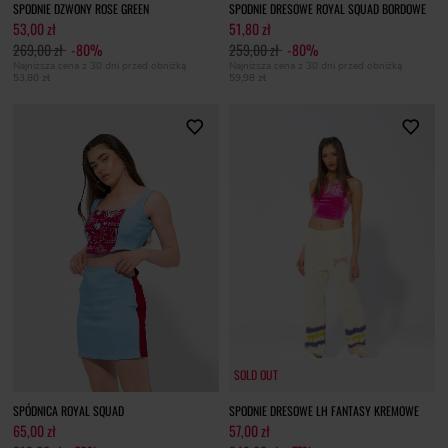
SPODNIE DZWONY ROSE GREEN
SPODNIE DRESOWE ROYAL SQUAD BORDOWE
53,00 zł
51,80 zł
269,00 zł
-80%
259,00 zł
-80%
Najniższa cena z 30 dni przed obniżką
Najniższa cena z 30 dni przed obniżką
53,80 zł
59,98 zł
SOLD OUT
SOLD OUT
SPÓDNICA ROYAL SQUAD
SPODNIE DRESOWE LH FANTASY KREMOWE
65,00 zł
57,00 zł