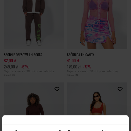
SPODNIE DRESOWE LH ROOTS
SPÓDNICA LH CANDY
82,00 zł
41,00 zł
249,00 zł
-67%
179,00 zł
-77%
Najniższa cena z 30 dni przed obniżką
Najniższa cena z 30 dni przed obniżką
82,17 zł
41,17 zł