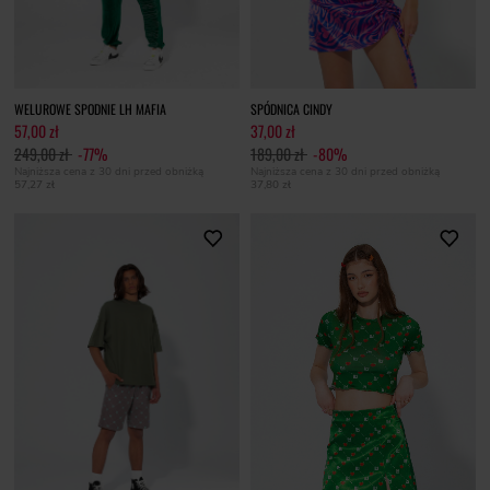
WELUROWE SPODNIE LH MAFIA
SPÓDNICA CINDY
57,00 zł
37,00 zł
249,00 zł
-77%
189,00 zł
-80%
Najniższa cena z 30 dni przed obniżką
Najniższa cena z 30 dni przed obniżką
57,27 zł
37,80 zł