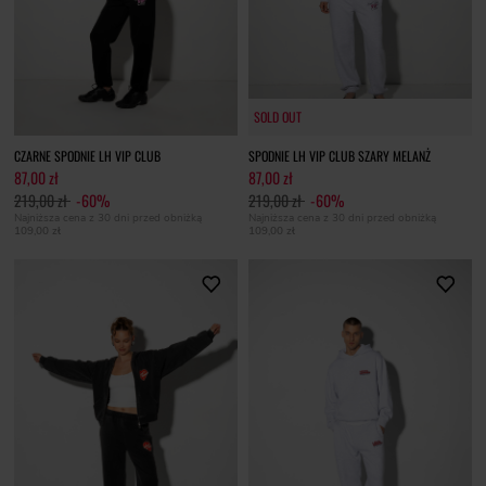
SOLD OUT
SOLD OUT
CZARNE SPODNIE LH VIP CLUB
SPODNIE LH VIP CLUB SZARY MELANŻ
87,00 zł
87,00 zł
219,00 zł
-60%
219,00 zł
-60%
Najniższa cena z 30 dni przed obniżką
Najniższa cena z 30 dni przed obniżką
109,00 zł
109,00 zł