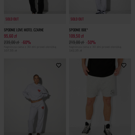
SOLD OUT
SOLD OUT
SOLD OUT
SOLD OUT
SPODNIE LOVE MOTEL CZARNE
SPODNIE BDE*
95,60 zł
109,50 zł
239,00 zł
-60%
219,00 zł
-50%
Najniższa cena z 30 dni przed obniżką
Najniższa cena z 30 dni przed obniżką
107,55 zł
142,35 zł