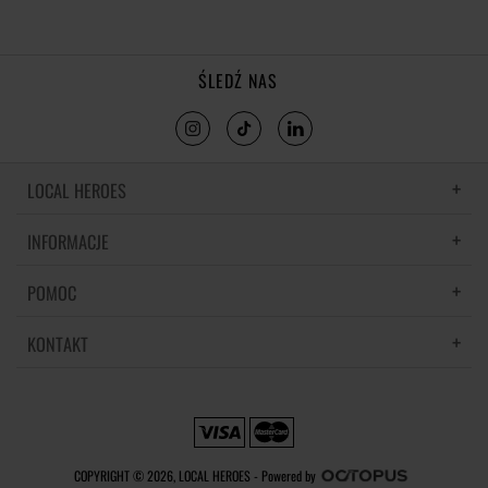
ŚLEDŹ NAS
LOCAL HEROES
INFORMACJE
LH MEMORIES
MATERIAŁY I PIELĘGNACJA
POMOC
POLITYKA PRYWATNOŚCI
REGULAMIN
KONTAKT
CZĘSTE PYTANIA
REGULAMINY PROMOCJI
DOSTAWA
REGULAMIN NEWSLETTERA
SKONTAKTUJ SIĘ Z NAMI
ZWROTY I REKLAMACJE
PREFERENCJE PLIKÓW COOKIE
METODY PŁATNOŚCI
COPYRIGHT © 2026, LOCAL HEROES -
Powered by