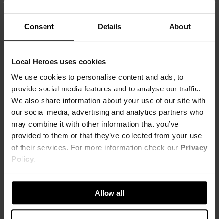
Consent
Details
About
RÓŻOWE SZORTY LH TEAM
SZARE SZORTY LH TEAM
43,00 zł
43,00 zł
109,00 zł
-61%
109,00 zł
-61%
Najniższa cena z 30 dni przed obniżką
Najniższa cena z 30 dni przed obniżką
Local Heroes uses cookies
54,00 zł
54,00 zł
We use cookies to personalise content and ads, to
provide social media features and to analyse our traffic.
We also share information about your use of our site with
our social media, advertising and analytics partners who
may combine it with other information that you’ve
provided to them or that they’ve collected from your use
of their services. For more information check our
Privacy
Policy
.
Allow all
SOLD OUT
SOLD OUT