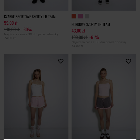
CZARNE SPORTOWE SZORTY LH TEAM
59,00 zł
BORDOWE SZORTY LH TEAM
149,00 zł
-60%
43,00 zł
Najniższa cena z 30 dni przed obniżką
109,00 zł
-61%
74,00 zł
Najniższa cena z 30 dni przed obniżką
54,00 zł