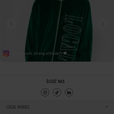
tolerancja wymiarów do +/- 2cm
Jak mierzymy nasze produkty?
ŚLEDŹ NAS
LOCAL HEROES