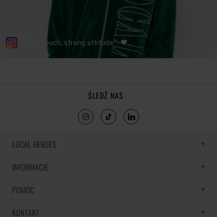
ŚLEDŹ NAS
LOCAL HEROES
INFORMACJE
LH MEMORIES
MATERIAŁY I PIELĘGNACJA
POMOC
POLITYKA PRYWATNOŚCI
REGULAMIN
KONTAKT
CZĘSTE PYTANIA
REGULAMINY PROMOCJI