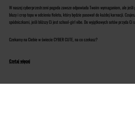
W naszej cyberprzestrzeni pogoda zawsze odpowiada Twoim wymaganiom, ale jeśli p
bluzy i crop topu w odcieniu fioletu, który będzie pasował do każdej karnacji. Czuje
spódniczkami, jeśli bliższy Ci jest school-girl vibe. Do wyjątkowych setów przyda 
Czekamy na Ciebie w świecie CYBER CUTE, na co czekasz?
Czytaj więcej