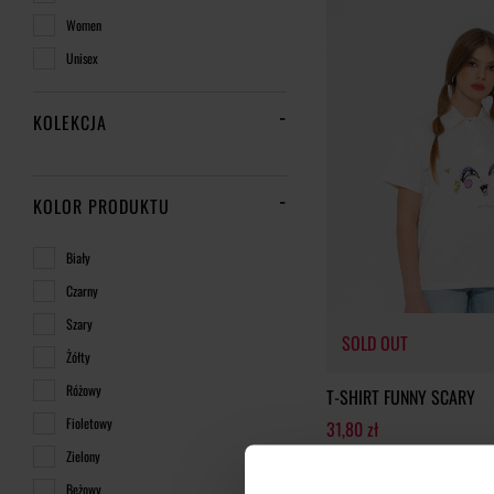
Women
Unisex
KOLEKCJA
KOLOR PRODUKTU
Biały
Czarny
Szary
SOLD OUT
Żółty
Różowy
T-SHIRT FUNNY SCARY
Fioletowy
31,80 zł
159,00 zł
-80%
Zielony
SOLD OUT
Najniższa cena z 30 dni przed o
Beżowy