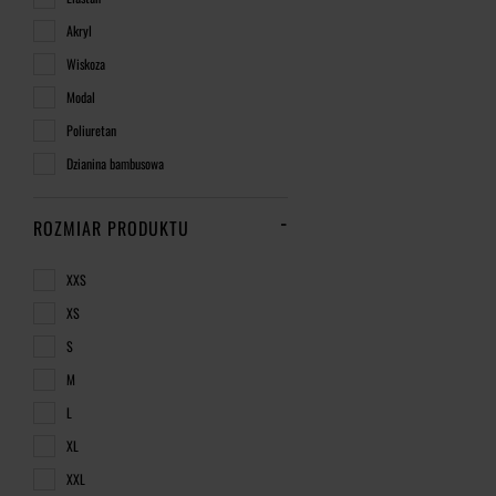
Akryl
Wiskoza
Modal
Poliuretan
Dzianina bambusowa
ROZMIAR PRODUKTU
XXS
XS
S
M
L
XL
XXL