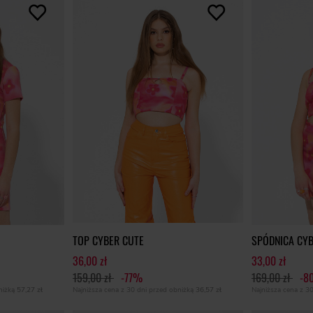
TOP CYBER CUTE
SPÓDNICA CYB
36,00 zł
33,00 zł
159,00 zł
-77%
169,00 zł
-8
bniżką
57,27 zł
Najniższa cena z 30 dni przed obniżką
36,57 zł
Najniższa cena z 3