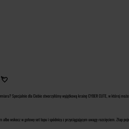
 💘
miaru? Specjalnie dla Ciebie stworzyliśmy wyjątkową krainę CYBER CUTE, w której możesz p
em albo wskocz w gotowy set topu i spódnicy z przyciągającym uwagę rozcięciem. Złap poj