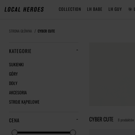
COLLECTION
LH BABE
LH GUY
🎯 
STRONA GŁÓWNA
CYBER CUTE
KATEGORIE
SUKIENKI
GÓRY
DOŁY
AKCESORIA
STROJE KĄPIELOWE
CYBER CUTE
CENA
8 produktów