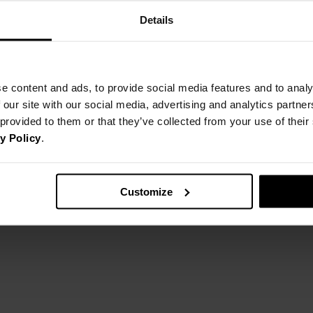
Najniższa cena z 30 dni przed obniżką
99,60 zł
Details
e content and ads, to provide social media features and to analy
 our site with our social media, advertising and analytics partn
 provided to them or that they’ve collected from your use of thei
y Policy
.
Customize