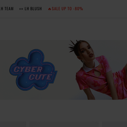
LH TEAM
🍬 LH BLUSH
🔥SALE UP TO -80%
MA
ZA
NIE 
ZA