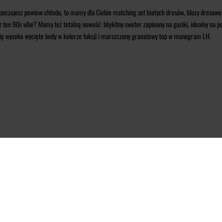
oczujesz powiew chłodu, to mamy dla Ciebie matching set białych dresów, bluzy dresowe 
sz ten 90s vibe? Mamy też totalną nowość: błękitny sweter zapinany na guziki, idealny na po
Ci się wysoko wycięte body w kolorze fuksji i marszczony granatowy top w monogram LH.