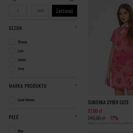
Zastosuj
SEZON
Wiosna
Lato
Jesień
Zima
MARKA PRODUKTU
Local Heroes
SUKIENKA CYBER CUTE
57,00 zł
PŁEĆ
249,00 zł
-77%
Najniższa cena z 30 dni przed o
Men