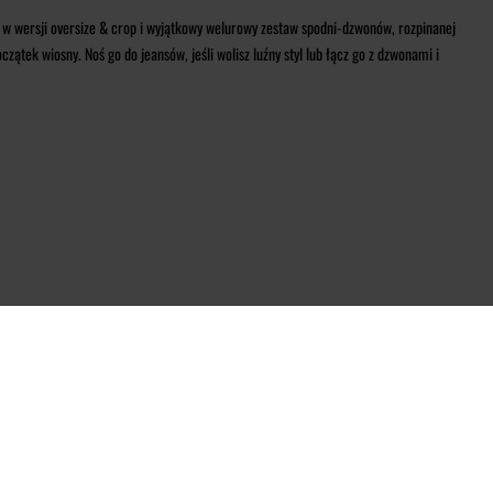
w wersji oversize & crop i wyjątkowy welurowy zestaw spodni-dzwonów, rozpinanej
czątek wiosny. Noś go do jeansów, jeśli wolisz luźny styl lub łącz go z dzwonami i