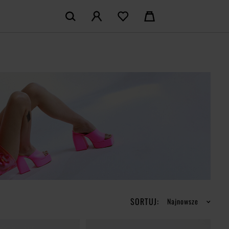
KOSZYK:
M KONTO
Nie posiadasz produktów w koszyku
LOGUJ SIĘ
MAM KONTA
ŁÓŻ KONTO
SORTUJ:
Najnowsze