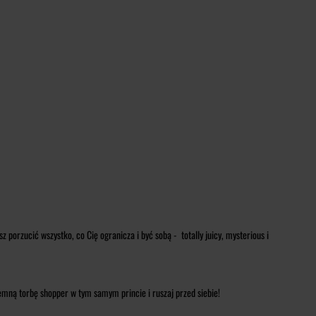
orzucić wszystko, co Cię ogranicza i być sobą - totally juicy, mysterious i
emną torbę shopper w tym samym princie i ruszaj przed siebie!