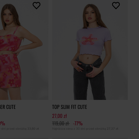
ER CUTE
TOP SLIM FIT CUTE
27,00 zł
0%
119,00 zł
-77%
0 dni przed obniżką
33,80 zł
Najniższa cena z 30 dni przed obniżką
27,37 zł