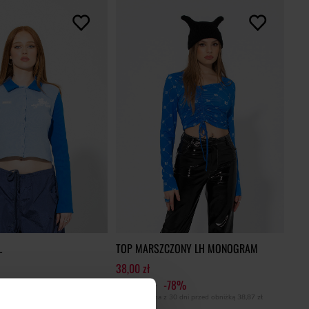
L
TOP MARSZCZONY LH MONOGRAM
38,00 zł
0%
169,00 zł
-78%
0 dni przed obniżką
43,80 zł
Najniższa cena z 30 dni przed obniżką
38,87 zł