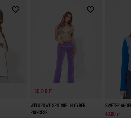
SOLD OUT
WELUROWE SPODNIE LH CYBER
SWETER ANGE
PRINCESS
43,00 zł
49,80 zł
219,00 zł
-8
bniżką
39,75 zł
Najniższa cena z 3
249,00 zł
-80%
SOLD OUT