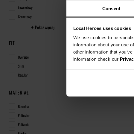
Lawendowy
Consent
Granatowy
Pokaż więcej
Local Heroes uses cookies
We use cookies to personalis
FIT
information about your use of
other information that you’ve
Oversize
information check our
Privac
Slim
Regular
MATERIAŁ
Bawełna
Poliester
Poliamid
Elastan