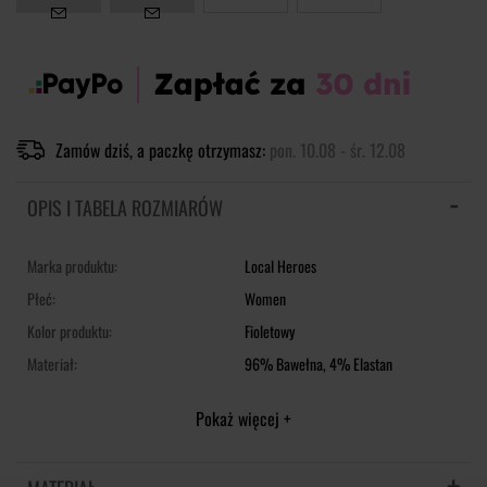
Zamów dziś, a paczkę otrzymasz:
pon. 10.08 - śr. 12.08
OPIS I TABELA ROZMIARÓW
Marka produktu:
Local Heroes
Płeć:
Women
Kolor produktu:
Fioletowy
Materiał:
96% Bawełna,
4% Elastan
Pokaż więcej +
Produkt Slim fit - zalecamy wybór większego rozmiaru.
Krótki, jasnofioletowy t-shirt z nadrukiem cieniowanego kwiatka i