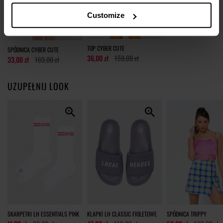
Customize
tolerancja wymiarów do +/- 2cm
Jak mierzymy nasze produkty?
TOP CYBER CUTE
SPÓDNICA CYBER CUTE
36,00 zł
159,00 zł
33,00 zł
169,00 zł
UZUPEŁNIJ LOOK
SKARPETKI LH ESSENTIALS PINK
KLAPKI LH CLASSIC FIOLETOWE
SPÓDNICA TRIPPY