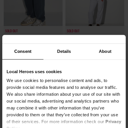
SOLD OUT
SOLD OUT
SOLD OUT
SPODNIE LOVE MOTEL SZARY MELANŻ
120,45 zł
SPODNIE LH CLUB SPRANE NIEBIESKIE
Consent
Details
About
219,00 zł
-45%
161,40 zł
Najniższa cena z 30 dni przed obniżką
269,00 zł
-40%
131,40 zł
Najniższa cena z 30 dni przed obniżką
269,00 zł
Local Heroes uses cookies
We use cookies to personalise content and ads, to
provide social media features and to analyse our traffic.
We also share information about your use of our site with
our social media, advertising and analytics partners who
may combine it with other information that you’ve
provided to them or that they’ve collected from your use
of their services. For more information check our
Privacy