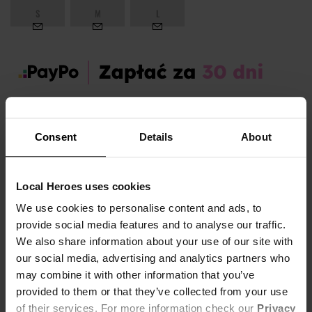
S
M
L
Zamów dziś, a paczkę otrzymasz:
pon. 10.08 - śr. 12.08
Consent
Details
About
OPIS I TABELA ROZMIARÓW
Local Heroes uses cookies
Sezon:
Jesień
Marka produktu:
Local Heroes
We use cookies to personalise content and ads, to
provide social media features and to analyse our traffic.
Płeć:
Men
We also share information about your use of our site with
Kolor produktu:
Granatowy
our social media, advertising and analytics partners who
Materiał:
80% Bawełna,
20% Poliester
may combine it with other information that you’ve
Pokaż więcej +
provided to them or that they’ve collected from your use
of their services. For more information check our
Privacy