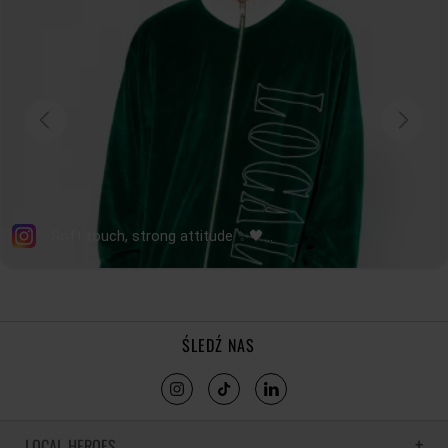
tolerancja wymiarów do +/- 2cm
Jak mierzymy nasze produkty?
ŚLEDŹ NAS
LOCAL HEROES