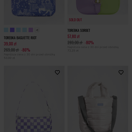
SOLD OUT
SOLD OUT
TOREBKA SORBET
+1
57,80 zł
TOREBKA BAGUETTE RIOT
289,00 zł
-80%
39,00 zł
Najniższa cena z 30 dni przed obniżką
269,00 zł
-86%
72,25 zł
Najniższa cena z 30 dni przed obniżką
53,00 zł