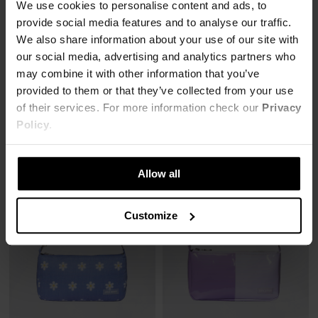
We use cookies to personalise content and ads, to
provide social media features and to analyse our traffic.
We also share information about your use of our site with
+1
+1
our social media, advertising and analytics partners who
TOREBKA BAGUETTE PARADISE
TOREBKA SKY
may combine it with other information that you’ve
29,00 zł
29,00 zł
269,00 zł
-89%
269,00 zł
-89%
provided to them or that they’ve collected from your use
Najniższa cena z 30 dni przed obniżką
Najniższa cena z 30 dni przed obniżką
of their services. For more information check our
Privacy
80,00 zł
61,00 zł
Policy
.
Allow all
Customize