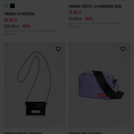
TOREBKA PORTFEL LH MONOGRAM NUDE
14,00 zł
TOREBKA LH NIEBIESKA
99,00 zł
-86%
39,00 zł
Najniższa cena z 30 dni przed obniżką
269,00 zł
-86%
19,80 zł
Najniższa cena z 30 dni przed obniżką
53,00 zł
TOREBKA PORTFEL YIN YANG
TOREBKA MINI MIA VINYL