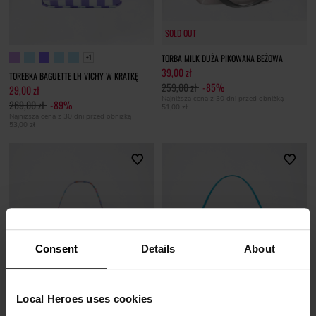
SOLD OUT
TORBA MILK DUŻA PIKOWANA BEŻOWA
+1
39,00 zł
TOREBKA BAGUETTE LH VICHY W KRATKĘ
259,00 zł
-85%
29,00 zł
Najniższa cena z 30 dni przed obniżką
269,00 zł
-89%
51,00 zł
Najniższa cena z 30 dni przed obniżką
53,00 zł
Consent
Details
About
Local Heroes uses cookies