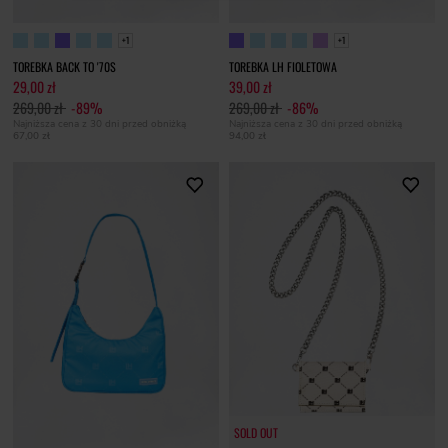
+1
+1
TOREBKA BACK TO '70S
TOREBKA LH FIOLETOWA
29,00 zł
39,00 zł
269,00 zł
-89%
269,00 zł
-86%
Najniższa cena z 30 dni przed obniżką
Najniższa cena z 30 dni przed obniżką
67,00 zł
94,00 zł
SOLD OUT
SOLD OUT