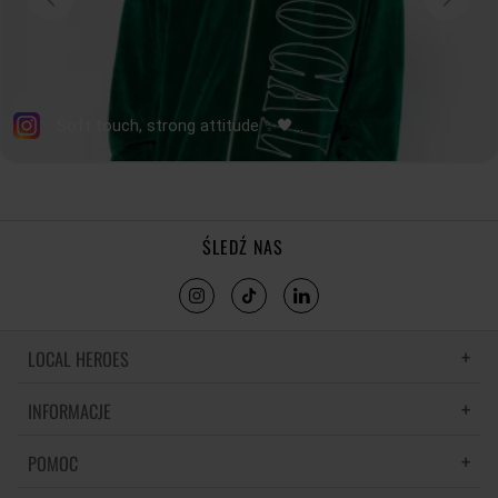
ŚLEDŹ NAS
LOCAL HEROES
INFORMACJE
LH MEMORIES
MATERIAŁY I PIELĘGNACJA
POMOC
POLITYKA PRYWATNOŚCI
REGULAMIN