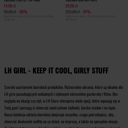
14,00 zł
29,00 zł
99,00 zł
-86%
329,00 zł
-91%
Najniższa cena z 30 dni przed obniżką
Najniższa cena z 30 dni przed obniżką
19,00 zł
65,00 zł
LH GIRL - KEEP IT COOL, GIRLY STUFF
Szeroki asortyment damskich produktów. Różnorodne ubrania, które są idealne dla
LH girls poszukujących unikalnych i stylowych elementów garderoby i fitów. Bez
względu na okazję czy styl, w LH Store oferujemy wiele opcji, które wpasują się w
Twój gust i pomogą ci stworzyć wystrzałowe stylówki, bardzo modne i na topie.
Nasza kolekcja odzieży damskiej obejmuje wszystko, czego potrzebujesz, aby
stworzyć doskonałe outfity na co dzień, na imprezę, a także na specjalne okazje.